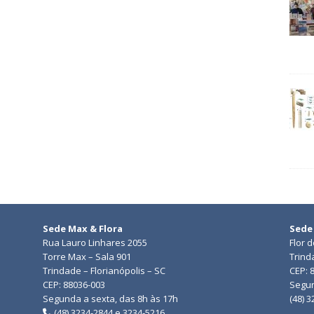
Sede Max & Flora
Sede
Rua Lauro Linhares 2055
Flor 
Torre Max – Sala 901
Trind
Trindade – Florianópolis – SC
CEP: 
CEP: 88036-003
Segun
Segunda a sexta, das 8h às 17h
(48) 
(48) 3234-2844 e 3234-5216