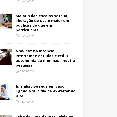
05/08/2026
Maioria das escolas veta IA;
liberação de uso é maior em
públicas do que em
particulares
05/08/2026
Gravidez na infância
interrompe estudos e reduz
autonomia de meninas, mostra
pesquisa
05/08/2026
Juiz absolve réus em caso
ligado a suicídio de ex-reitor da
UFSC
04/08/2026
Feira do Livro da UFSC inicia na