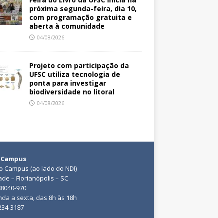
próxima segunda-feira, dia 10,
com programação gratuita e
aberta à comunidade
04/08/2026
Projeto com participação da
UFSC utiliza tecnologia de
ponta para investigar
biodiversidade no litoral
04/08/2026
 Campus
do Campus (ao lado do NDI)
ade – Florianópolis – SC
88040-970
da a sexta, das 8h às 18h
3234-3187