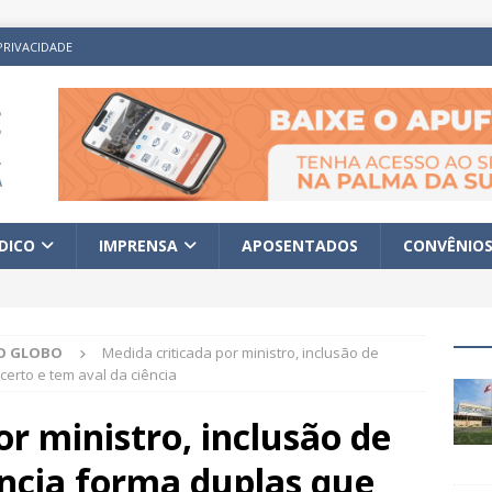
PRIVACIDADE
ÍDICO
IMPRENSA
APOSENTADOS
CONVÊNIO
O GLOBO
Medida criticada por ministro, inclusão de
erto e tem aval da ciência
or ministro, inclusão de
ência forma duplas que