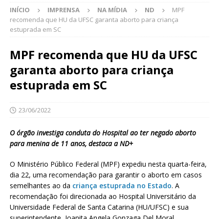
INÍCIO
IMPRENSA
NA MÍDIA
ND
MPF
recomenda que HU da UFSC garanta aborto para criança
estuprada em SC
MPF recomenda que HU da UFSC
garanta aborto para criança
estuprada em SC
23/06/2022
O órgão investiga conduta do Hospital ao ter negado aborto
para menina de 11 anos, destaca a ND+
O Ministério Público Federal (MPF) expediu nesta quarta-feira,
dia 22, uma recomendação para garantir o aborto em casos
semelhantes ao da
criança estuprada no Estado
. A
recomendação foi direcionada ao Hospital Universitário da
Universidade Federal de Santa Catarina (HU/UFSC) e sua
superintendente, Joanita Angela Gonzaga Del Moral.