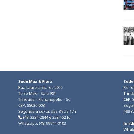
Sede Max & Flora
Sede
Rua Lauro Linhares 2055
Flor 
Torre Max – Sala 901
Trind
Trindade – Florianópolis – SC
CEP: 
CEP: 88036-003
Segun
Segunda a sexta, das 8h às 17h
(48) 
(48) 3234-2844 e 3234-5216
Whatsapp: (48) 99944-0103
Juríd
Whats