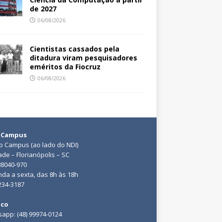
de 2027
06/08/2026
Cientistas cassados pela
ditadura viram pesquisadores
eméritos da Fiocruz
06/08/2026
 Campus
do Campus (ao lado do NDI)
ade – Florianópolis – SC
88040-970
da a sexta, das 8h às 18h
3234-3187
ico
app: (48) 99974-0124