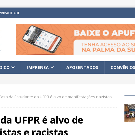
PRIVACIDADE
ÍDICO
IMPRENSA
APOSENTADOS
CONVÊNIO
Casa da Estudante da UFPR é alvo de manifestações nazistas
 da UFPR é alvo de
stas e racistas