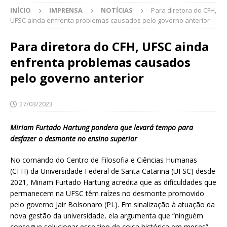
INÍCIO
IMPRENSA
NOTÍCIAS
Para diretora do CFH,
UFSC ainda enfrenta problemas causados pelo governo anterior
Para diretora do CFH, UFSC ainda
enfrenta problemas causados
pelo governo anterior
27/03/2023
Miriam Furtado Hartung pondera que levará tempo para
desfazer o desmonte no ensino superior
No comando do Centro de Filosofia e Ciências Humanas
(CFH) da Universidade Federal de Santa Catarina (UFSC) desde
2021, Miriam Furtado Hartung acredita que as dificuldades que
permanecem na UFSC têm raízes no desmonte promovido
pelo governo Jair Bolsonaro (PL). Em sinalização à atuação da
nova gestão da universidade, ela argumenta que “ninguém
consegue solucionar esse tipo de coisa histórica em meses”.