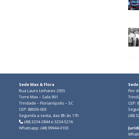
Sede Max & Flora
Sede
Rua Lauro Linhares 2055
Flor 
Torre Max – Sala 901
Trind
Trindade – Florianópolis – SC
CEP: 
CEP: 88036-003
Segun
Segunda a sexta, das 8h às 17h
(48) 
(48) 3234-2844 e 3234-5216
Whatsapp: (48) 99944-0103
Juríd
Whats