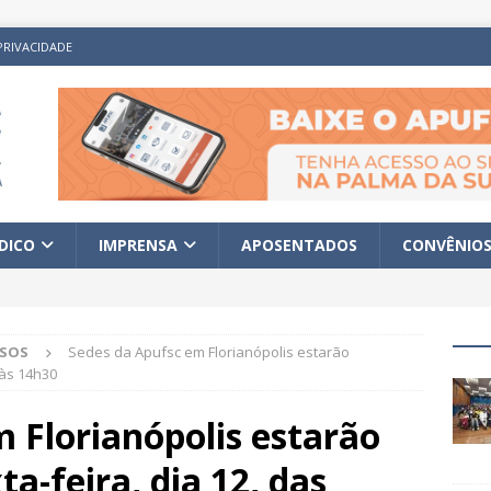
PRIVACIDADE
ÍDICO
IMPRENSA
APOSENTADOS
CONVÊNIO
ISOS
Sedes da Apufsc em Florianópolis estarão
 às 14h30
 Florianópolis estarão
a-feira, dia 12, das