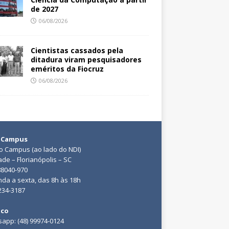
de 2027
06/08/2026
Cientistas cassados pela
ditadura viram pesquisadores
eméritos da Fiocruz
06/08/2026
 Campus
do Campus (ao lado do NDI)
ade – Florianópolis – SC
88040-970
da a sexta, das 8h às 18h
3234-3187
ico
app: (48) 99974-0124