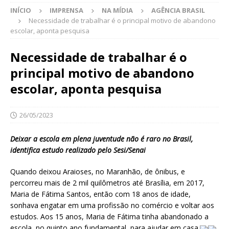
INÍCIO
IMPRENSA
NA MÍDIA
AGÊNCIA BRASIL
Necessidade de trabalhar é o principal motivo de abandono
escolar, aponta pesquisa
Necessidade de trabalhar é o
principal motivo de abandono
escolar, aponta pesquisa
26/05/2023
Deixar a escola em plena juventude não é raro no Brasil,
identifica estudo realizado pelo Sesi/Senai
Quando deixou Araioses, no Maranhão, de ônibus, e
percorreu mais de 2 mil quilômetros até Brasília, em 2017,
Maria de Fátima Santos, então com 18 anos de idade,
sonhava engatar em uma profissão no comércio e voltar aos
estudos. Aos 15 anos, Maria de Fátima tinha abandonado a
escola, no quinto ano fundamental, para ajudar em casa.