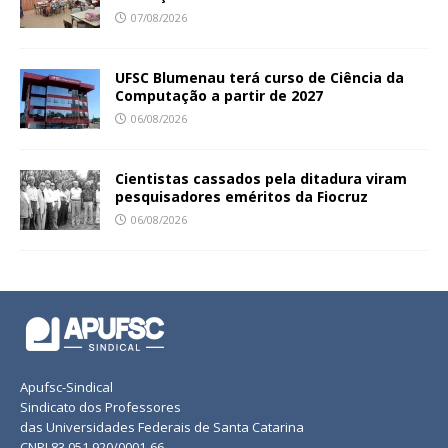
07/08/2026
UFSC Blumenau terá curso de Ciência da
Computação a partir de 2027
06/08/2026
Cientistas cassados pela ditadura viram
pesquisadores eméritos da Fiocruz
06/08/2026
Apufsc-Sindical
Sindicato dos Professores
das Universidades Federais de Santa Catarina
CNPJ 83.051.920/0001-66