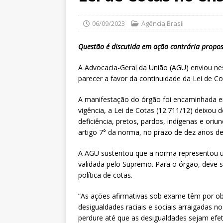
06/09/2023
Agência Brasil
Questão é discutida em ação contrária propos
A Advocacia-Geral da União (AGU) enviou nest
parecer a favor da continuidade da Lei de Co
A manifestação do órgão foi encaminhada e
vigência, a Lei de Cotas (12.711/12) deixou
deficiência, pretos, pardos, indígenas e or
artigo 7° da norma, no prazo de dez anos de
A AGU sustentou que a norma representou um 
validada pelo Supremo. Para o órgão, deve s
política de cotas.
“As ações afirmativas sob exame têm por obj
desigualdades raciais e sociais arraigadas no 
perdure até que as desigualdades sejam efet