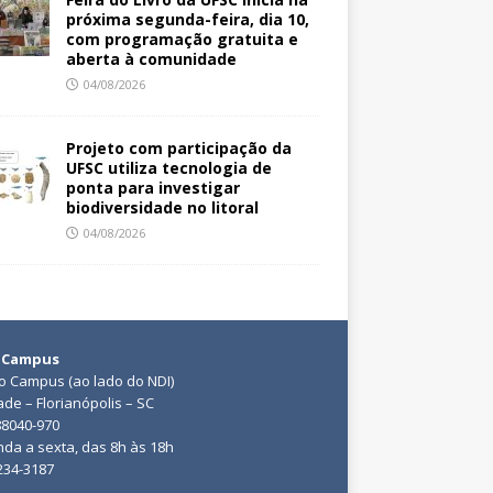
próxima segunda-feira, dia 10,
com programação gratuita e
aberta à comunidade
04/08/2026
Projeto com participação da
UFSC utiliza tecnologia de
ponta para investigar
biodiversidade no litoral
04/08/2026
 Campus
do Campus (ao lado do NDI)
ade – Florianópolis – SC
88040-970
da a sexta, das 8h às 18h
3234-3187