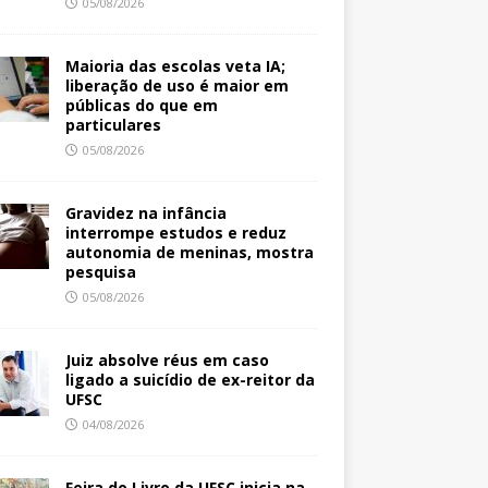
05/08/2026
Maioria das escolas veta IA;
liberação de uso é maior em
públicas do que em
particulares
05/08/2026
Gravidez na infância
interrompe estudos e reduz
autonomia de meninas, mostra
pesquisa
05/08/2026
Juiz absolve réus em caso
ligado a suicídio de ex-reitor da
UFSC
04/08/2026
Feira do Livro da UFSC inicia na