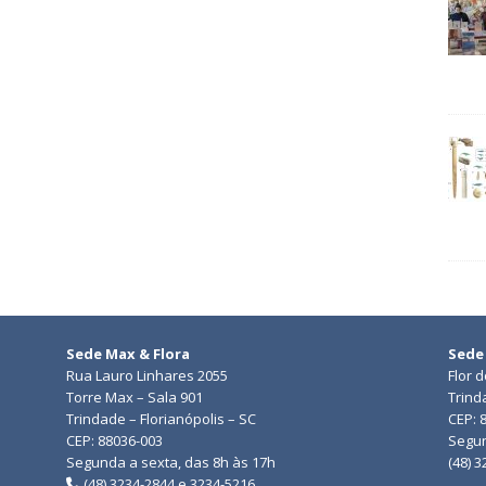
Sede Max & Flora
Sede
Rua Lauro Linhares 2055
Flor 
Torre Max – Sala 901
Trind
Trindade – Florianópolis – SC
CEP: 
CEP: 88036-003
Segun
Segunda a sexta, das 8h às 17h
(48) 
(48) 3234-2844 e 3234-5216