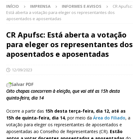
INÍCIO
IMPRENSA
INFORMES E AVISOS
CR Apufsc:
Está aberta a votação para eleger os representantes dos
aposentados e aposentadas
CR Apufsc: Está aberta a votação
para eleger os representantes dos
aposentados e aposentadas
12/09/2023
Salvar PDF
Oito chapas concorrem à eleição, que vai até as 15h desta
quinta-feira, dia 14
Ocorre a partir das
15h desta terça-feira, dia 12, até as
15h de quinta-feira, dia 14
, por meio da
Área do Filiado
, a
votação para eleger os representantes de aposentados e
aposentadas ao Conselho de Representantes (CR).
Estão
aptos a votar docentes aposentados e aposentadas
do