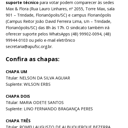
suporte técnico
para votar podem comparecer às sedes
Max & Flora (Rua Lauro Linhares, nº 2055, Torre Max, sala
901 – Trindade, Florianópolis/SC) e campus Florianópolis
(Campus Reitor João David Ferreira Lima, s/n – Trindade,
Florianópolis/SC) das 8h às 17h. O sindicato também irá
oferecer suporte pelos WhatsApps (48) 99902-0094, (48)
99944-0103 ou pelo e-mail eletrônico
secretaria@apufsc.org.br
.
Confira as chapas:
CHAPA UM
Titular: NELSON DA SILVA AGUIAR
Suplente: WILSON ERBS
CHAPA DOIS
Titular: MARIA ODETE SANTOS
Suplente: LINO FERNANDO BRAGANÇA PERES
CHAPA TRÊS
Titular: ROMEU AUGUSTO DE ALBUQUERQUE BEZERRA