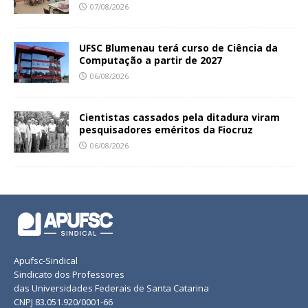
07/08/2026
UFSC Blumenau terá curso de Ciência da
Computação a partir de 2027
06/08/2026
Cientistas cassados pela ditadura viram
pesquisadores eméritos da Fiocruz
06/08/2026
Apufsc-Sindical
Sindicato dos Professores
das Universidades Federais de Santa Catarina
CNPJ 83.051.920/0001-66