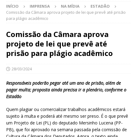
INÍCIO
IMPRENSA
NA MÍDIA
ESTADÃO
Comissão da Câmara aprova projeto de lei que prevê até prisão
para plágio acadêmico
Comissão da Câmara aprova
projeto de lei que prevê até
prisão para plágio acadêmico
28/03/2024
Responsáveis poderão pegar até um ano de prisão, além de
pagar multa; proposta ainda precisa ir a plenário, conforme o
Estadão
Quem plagiar ou comercializar trabalhos acadêmicos estará
sujeito à multa e poderá até mesmo ser preso. É o que prevê
um Projeto de Lei (PL) do deputado Mersinho Lucena (PP-
PB), que foi aprovado na semana passada pela comissão de
Cultura da Câmara dos Deputados. Agora, o texto ainda