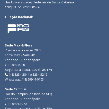
das Universidades Federais de Santa Catarina
CNPJ 83.051.920/0001-66
Filiação nacional:
Sede Max & Flora
Rua Lauro Linhares 2055
Torre Max – Sala 901
Trindade – Florianópolis – SC
CEP: 88036-003
Segunda a sexta, das 8h às 17h
(48) 3234-2844 e 3234-5216
Whatsapp: (48) 99944-0103
Sede Campus
Flor do Campus (ao lado do NDI)
Trindade – Florianópolis – SC
CEP: 88040-970
Segunda a sexta, das 8h às 18h