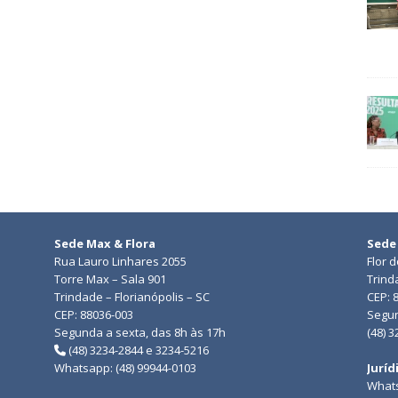
Sede Max & Flora
Sede
Rua Lauro Linhares 2055
Flor 
Torre Max – Sala 901
Trind
Trindade – Florianópolis – SC
CEP: 
CEP: 88036-003
Segun
Segunda a sexta, das 8h às 17h
(48) 
(48) 3234-2844 e 3234-5216
Whatsapp: (48) 99944-0103
Juríd
Whats