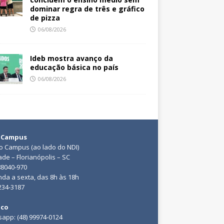
dominar regra de três e gráfico
de pizza
06/08/2026
Ideb mostra avanço da
educação básica no país
06/08/2026
 Campus
do Campus (ao lado do NDI)
ade – Florianópolis – SC
88040-970
da a sexta, das 8h às 18h
3234-3187
ico
app: (48) 99974-0124