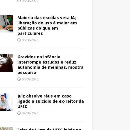
05/08/2026
Maioria das escolas veta IA;
liberação de uso é maior em
públicas do que em
particulares
05/08/2026
Gravidez na infância
interrompe estudos e reduz
autonomia de meninas, mostra
pesquisa
05/08/2026
Juiz absolve réus em caso
ligado a suicídio de ex-reitor da
UFSC
04/08/2026
Feira do Livro da UFSC inicia na