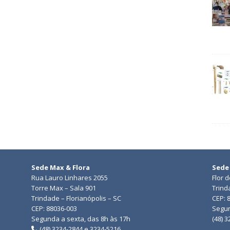
Sede Max & Flora
Sede
Rua Lauro Linhares 2055
Flor 
Torre Max – Sala 901
Trind
Trindade – Florianópolis – SC
CEP: 
CEP: 88036-003
Segun
Segunda a sexta, das 8h às 17h
(48) 
(48) 3234-2844 e 3234-5216