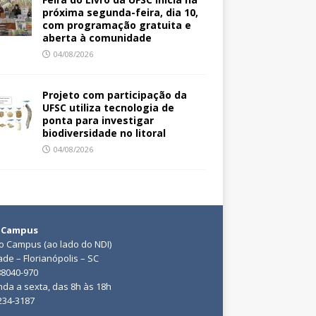
próxima segunda-feira, dia 10,
com programação gratuita e
aberta à comunidade
04/08/2026
Projeto com participação da
UFSC utiliza tecnologia de
ponta para investigar
biodiversidade no litoral
04/08/2026
 Campus
do Campus (ao lado do NDI)
ade – Florianópolis – SC
88040-970
da a sexta, das 8h às 18h
3234-3187