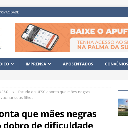
PRIVACIDADE
ÍDICO
IMPRENSA
APOSENTADOS
CONVÊNIO
UFSC
Estudo da UFSC aponta que mães negras
vacinar seus filhos
onta que mães negras
 dobro de dificuldade