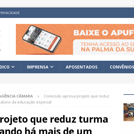
PRIVACIDADE
ÍDICO
IMPRENSA
APOSENTADOS
CONVÊNIO
AGÊNCIA CÂMARA
Comissão aprova projeto que reduz
 aluno da educação especial
rojeto que reduz turma
uando há mais de um