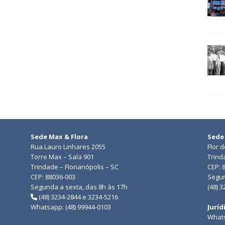
Sede Max & Flora
Sede
Rua Lauro Linhares 2055
Flor 
Torre Max – Sala 901
Trind
Trindade – Florianópolis – SC
CEP: 
CEP: 88036-003
Segun
Segunda a sexta, das 8h às 17h
(48) 
(48) 3234-2844 e 3234-5216
Whatsapp: (48) 99944-0103
Juríd
Whats