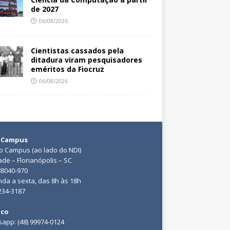
de 2027
06/08/2026
Cientistas cassados pela
ditadura viram pesquisadores
eméritos da Fiocruz
06/08/2026
 Campus
do Campus (ao lado do NDI)
ade – Florianópolis – SC
88040-970
da a sexta, das 8h às 18h
3234-3187
ico
app: (48) 99974-0124