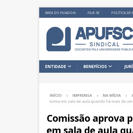
ÁREA DO FILIADO/A
FILIE-SE
POLÍTICA DE 
ENTIDADE
BENEFÍCIOS
JUR
INÍCIO
IMPRENSA
NA MÍDIA
turma em sala de aula quando há mais de um
Comissão aprova p
em sala de aula q