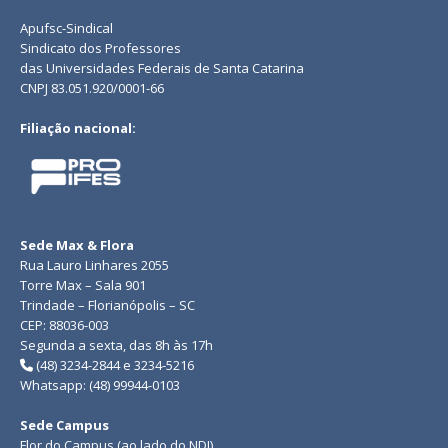
Apufsc-Sindical
Sindicato dos Professores
das Universidades Federais de Santa Catarina
CNPJ 83.051.920/0001-66
Filiação nacional:
Sede Max & Flora
Rua Lauro Linhares 2055
Torre Max – Sala 901
Trindade – Florianópolis – SC
CEP: 88036-003
Segunda a sexta, das 8h às 17h
(48) 3234-2844 e 3234-5216
Whatsapp: (48) 99944-0103
Sede Campus
Flor do Campus (ao lado do NDI)