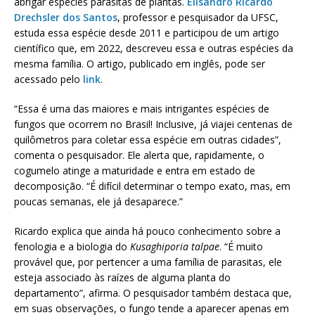
abrigar espécies parasitas de plantas.
Elisandro Ricardo
Drechsler dos Santos
, professor e pesquisador da UFSC,
estuda essa espécie desde 2011 e participou de um artigo
científico que, em 2022, descreveu essa e outras espécies da
mesma família. O artigo, publicado em inglês, pode ser
acessado pelo
link
.
“Essa é uma das maiores e mais intrigantes espécies de
fungos que ocorrem no Brasil! Inclusive, já viajei centenas de
quilômetros para coletar essa espécie em outras cidades”,
comenta o pesquisador. Ele alerta que, rapidamente, o
cogumelo atinge a maturidade e entra em estado de
decomposição. “É difícil determinar o tempo exato, mas, em
poucas semanas, ele já desaparece.”
Ricardo explica que ainda há pouco conhecimento sobre a
fenologia e a biologia do
Kusaghiporia talpae
. “É muito
provável que, por pertencer a uma família de parasitas, ele
esteja associado às raízes de alguma planta do
departamento”, afirma. O pesquisador também destaca que,
em suas observações, o fungo tende a aparecer apenas em