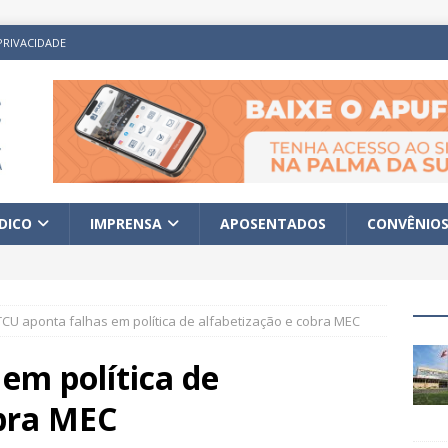
PRIVACIDADE
ÍDICO
IMPRENSA
APOSENTADOS
CONVÊNIO
TCU aponta falhas em política de alfabetização e cobra MEC
em política de
obra MEC