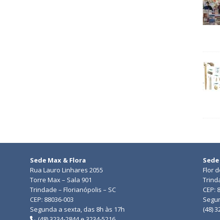
Sede Max & Flora
Sede
Rua Lauro Linhares 2055
Flor 
Torre Max – Sala 901
Trind
Trindade – Florianópolis – SC
CEP: 
CEP: 88036-003
Segun
Segunda a sexta, das 8h às 17h
(48) 
(48) 3234-2844 e 3234-5216