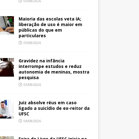
05/08/2026
Maioria das escolas veta IA;
liberação de uso é maior em
públicas do que em
particulares
05/08/2026
Gravidez na infância
interrompe estudos e reduz
autonomia de meninas, mostra
pesquisa
05/08/2026
Juiz absolve réus em caso
ligado a suicídio de ex-reitor da
UFSC
04/08/2026
Feira do Livro da UFSC inicia na