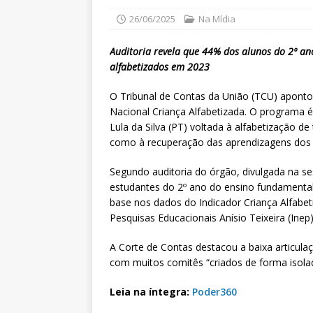
26/06/2025
Na Mídia
Auditoria revela que 44% dos alunos do 2º a
alfabetizados em 2023
O Tribunal de Contas da União (TCU) apont
Nacional Criança Alfabetizada. O programa é a
Lula da Silva (PT) voltada à alfabetização d
como à recuperação das aprendizagens dos e
Segundo auditoria do órgão, divulgada na se
estudantes do 2º ano do ensino fundamenta
base nos dados do Indicador Criança Alfabet
Pesquisas Educacionais Anísio Teixeira (Inep)
A Corte de Contas destacou a baixa articula
com muitos comitês “criados de forma isol
Leia na íntegra:
Poder360