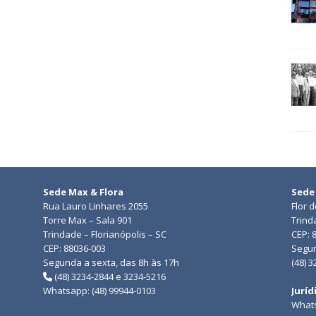
Sede Max & Flora
Sede
Rua Lauro Linhares 2055
Flor 
Torre Max – Sala 901
Trind
Trindade – Florianópolis – SC
CEP: 
CEP: 88036-003
Segun
Segunda a sexta, das 8h às 17h
(48) 
(48) 3234-2844 e 3234-5216
Whatsapp: (48) 99944-0103
Juríd
Whats