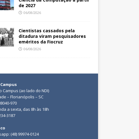
de 2027
06/08/2026
Cientistas cassados pela
ditadura viram pesquisadores
eméritos da Fiocruz
06/08/2026
 Campus
do Campus (ao lado do NDI)
ade – Florianópolis – SC
88040-970
da a sexta, das 8h às 18h
3234-3187
ico
app: (48) 99974-0124