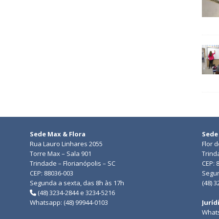
Sede Max & Flora
Sede
Rua Lauro Linhares 2055
Flor 
Torre Max – Sala 901
Trind
Trindade – Florianópolis – SC
CEP: 
CEP: 88036-003
Segun
Segunda a sexta, das 8h às 17h
(48) 
(48) 3234-2844 e 3234-5216
Whatsapp: (48) 99944-0103
Juríd
Whats