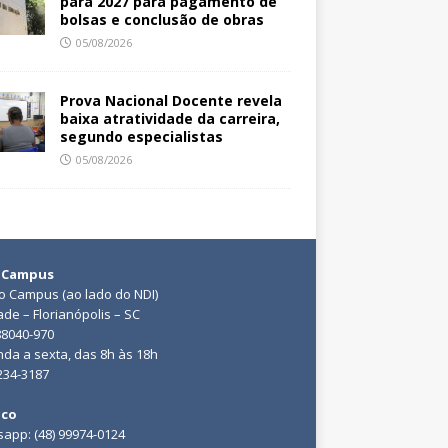
para 2027 para pagamento de
bolsas e conclusão de obras
05/08/2026
Prova Nacional Docente revela
baixa atratividade da carreira,
segundo especialistas
05/08/2026
 Campus
do Campus (ao lado do NDI)
ade – Florianópolis – SC
88040-970
da a sexta, das 8h às 18h
3234-3187
ico
app: (48) 99974-0124