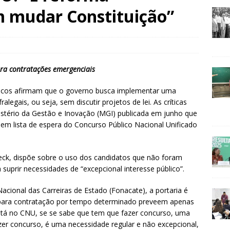
m mudar Constituição”
ara contratações emergenciais
blicos afirmam que o governo busca implementar uma
alegais, ou seja, sem discutir projetos de lei. As críticas
istério da Gestão e Inovação (MGI) publicada em junho que
 em lista de espera do Concurso Público Nacional Unificado
weck, dispõe sobre o uso dos candidatos que não foram
uprir necessidades de “excepcional interesse público”.
cional das Carreiras de Estado (Fonacate), a portaria é
 para contratação por tempo determinado preveem apenas
está no CNU, se se sabe que tem que fazer concurso, uma
zer concurso, é uma necessidade regular e não excepcional,