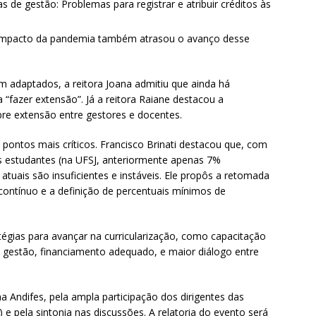
s de gestão: Problemas para registrar e atribuir créditos às
 impacto da pandemia também atrasou o avanço desse
daptados, a reitora Joana admitiu que ainda há
 “fazer extensão”. Já a reitora Raiane destacou a
bre extensão entre gestores e docentes.
ontos mais críticos. Francisco Brinati destacou que, com
s estudantes (na UFSJ, anteriormente apenas 7%
tuais são insuficientes e instáveis. Ele propôs a retomada
ontínuo e a definição de percentuais mínimos de
atégias para avançar na curricularização, como capacitação
gestão, financiamento adequado, e maior diálogo entre
 Andifes, pela ampla participação dos dirigentes das
s) e pela sintonia nas discussões. A relatoria do evento será