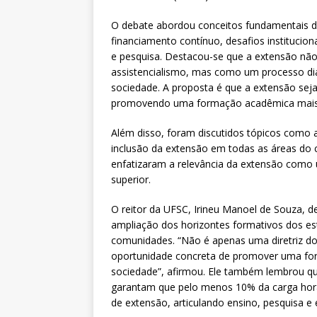
O debate abordou conceitos fundamentais da 
financiamento contínuo, desafios institucio
e pesquisa. Destacou-se que a extensão não
assistencialismo, mas como um processo dia
sociedade. A proposta é que a extensão seja
promovendo uma formação acadêmica mais a
Além disso, foram discutidos tópicos como a
inclusão da extensão em todas as áreas do c
enfatizaram a relevância da extensão como u
superior.
O reitor da UFSC, Irineu Manoel de Souza, d
ampliação dos horizontes formativos dos est
comunidades. “Não é apenas uma diretriz d
oportunidade concreta de promover uma fo
sociedade”, afirmou. Ele também lembrou que
garantam que pelo menos 10% da carga horár
de extensão, articulando ensino, pesquisa e 