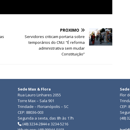
PRÓXIMO
ras
Servidores criticam portaria sobre
temporários do CNU: “É reforma
administrativa sem mudar
Constituição”
Sede Max & Flora
Sede
Rua Lauro Linhares 2055
Flor 
Torre Max – Sala 901
Trind
Trindade – Florianópolis – SC
CEP: 
CEP: 88036-003
Segun
Segunda a sexta, das 8h às 17h
(48) 
(48) 3234-2844 e 3234-5216
Whatsapp: (48) 99944-0103
Juríd