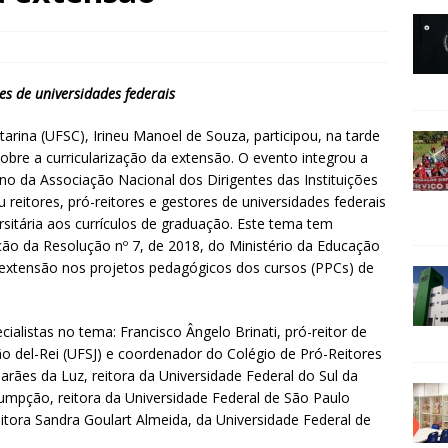
res de universidades federais
tarina (UFSC), Irineu Manoel de Souza, participou, na tarde
sobre a curricularização da extensão. O evento integrou a
no da Associação Nacional dos Dirigentes das Instituições
u reitores, pró-reitores e gestores de universidades federais
rsitária aos currículos de graduação. Este tema tem
ção da Resolução nº 7, de 2018, do Ministério da Educação
a extensão nos projetos pedagógicos dos cursos (PPCs) de
alistas no tema: Francisco Ângelo Brinati, pró-reitor de
o del-Rei (UFSJ) e coordenador do Colégio de Pró-Reitores
arães da Luz, reitora da Universidade Federal do Sul da
sumpção, reitora da Universidade Federal de São Paulo
eitora Sandra Goulart Almeida, da Universidade Federal de