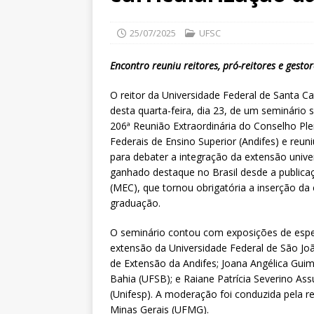
25/07/2025
UFSC
Encontro reuniu reitores, pró-reitores e gesto
O reitor da Universidade Federal de Santa Ca
desta quarta-feira, dia 23, de um seminário 
206ª Reunião Extraordinária do Conselho Ple
Federais de Ensino Superior (Andifes) e reuni
para debater a integração da extensão unive
ganhado destaque no Brasil desde a publica
(MEC), que tornou obrigatória a inserção d
graduação.
O seminário contou com exposições de especi
extensão da Universidade Federal de São Joã
de Extensão da Andifes; Joana Angélica Guim
Bahia (UFSB); e Raiane Patrícia Severino As
(Unifesp). A moderação foi conduzida pela r
Minas Gerais (UFMG).