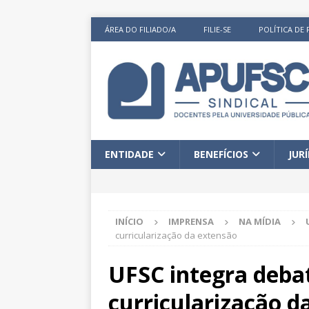
ÁREA DO FILIADO/A
FILIE-SE
POLÍTICA DE 
ENTIDADE
BENEFÍCIOS
JUR
INÍCIO
IMPRENSA
NA MÍDIA
curricularização da extensão
UFSC integra debat
curricularização d