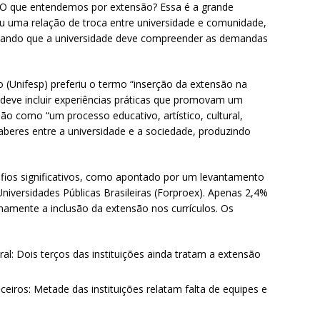
: “O que entendemos por extensão? Essa é a grande
eu uma relação de troca entre universidade e comunidade,
tizando que a universidade deve compreender as demandas
o (Unifesp) preferiu o termo “inserção da extensão na
lo deve incluir experiências práticas que promovam um
nsão como “um processo educativo, artístico, cultural,
 saberes entre a universidade e a sociedade, produzindo
afios significativos, como apontado por um levantamento
iversidades Públicas Brasileiras (Forproex). Apenas 2,4%
enamente a inclusão da extensão nos currículos. Os
ral: Dois terços das instituições ainda tratam a extensão
eiros: Metade das instituições relatam falta de equipes e