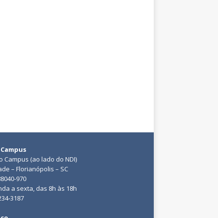
 Campus
do Campus (ao lado do NDI)
ade – Florianópolis – SC
88040-970
da a sexta, das 8h às 18h
3234-3187
ico