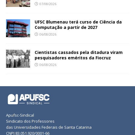
07/08/2026
UFSC Blumenau terá curso de Ciência da
Computação a partir de 2027
06/08/2026
Cientistas cassados pela ditadura viram
pesquisadores eméritos da Fiocruz
06/08/2026
Apufsc-Sindical
Sindicato dos Professores
das Universidades Federais de Santa Catarina
CNPJ 83.051.920/0001-66