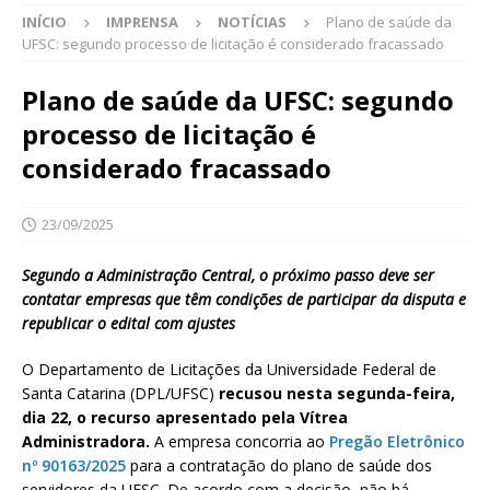
INÍCIO
IMPRENSA
NOTÍCIAS
Plano de saúde da
UFSC: segundo processo de licitação é considerado fracassado
Plano de saúde da UFSC: segundo
processo de licitação é
considerado fracassado
23/09/2025
Segundo a Administração Central, o próximo passo deve ser
contatar empresas que têm condições de participar da disputa e
republicar o edital com ajustes
O Departamento de Licitações da Universidade Federal de
Santa Catarina (DPL/UFSC)
recusou nesta segunda-feira,
dia 22, o recurso apresentado pela Vítrea
Administradora.
A empresa concorria ao
Pregão Eletrônico
nº 90163/2025
para a contratação do plano de saúde dos
servidores da UFSC. De acordo com a decisão, não há