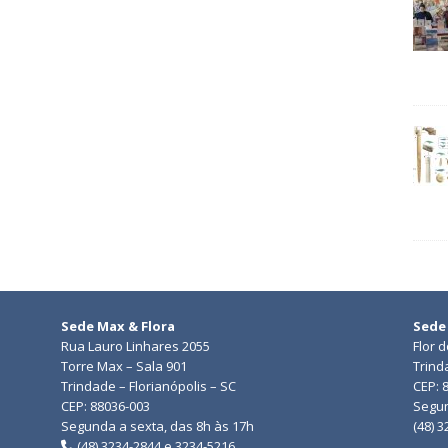
Sede Max & Flora
Sede
Rua Lauro Linhares 2055
Flor 
Torre Max – Sala 901
Trind
Trindade – Florianópolis – SC
CEP: 
CEP: 88036-003
Segun
Segunda a sexta, das 8h às 17h
(48) 
(48) 3234-2844 e 3234-5216