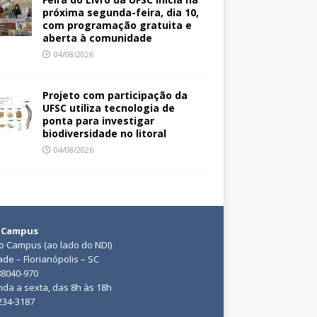
próxima segunda-feira, dia 10,
com programação gratuita e
aberta à comunidade
04/08/2026
Projeto com participação da
UFSC utiliza tecnologia de
ponta para investigar
biodiversidade no litoral
04/08/2026
 Campus
do Campus (ao lado do NDI)
ade – Florianópolis – SC
88040-970
da a sexta, das 8h às 18h
3234-3187