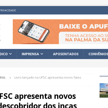
PRIVACIDADE
ÍDICO
IMPRENSA
APOSENTADOS
CONVÊNIO
RAL
Livro lançado na UFSC apresenta novos fatos
UFSC apresenta novos
descobridor dos incas