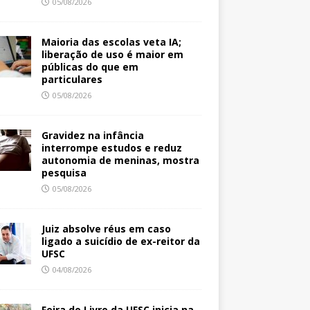
05/08/2026
Maioria das escolas veta IA;
liberação de uso é maior em
públicas do que em
particulares
05/08/2026
Gravidez na infância
interrompe estudos e reduz
autonomia de meninas, mostra
pesquisa
05/08/2026
Juiz absolve réus em caso
ligado a suicídio de ex-reitor da
UFSC
04/08/2026
Feira do Livro da UFSC inicia na