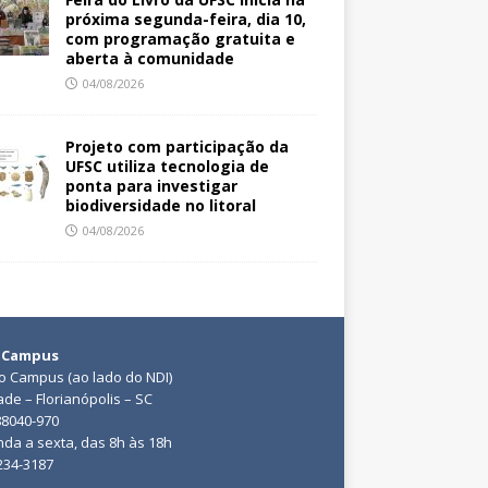
próxima segunda-feira, dia 10,
com programação gratuita e
aberta à comunidade
04/08/2026
Projeto com participação da
UFSC utiliza tecnologia de
ponta para investigar
biodiversidade no litoral
04/08/2026
 Campus
do Campus (ao lado do NDI)
ade – Florianópolis – SC
88040-970
da a sexta, das 8h às 18h
3234-3187