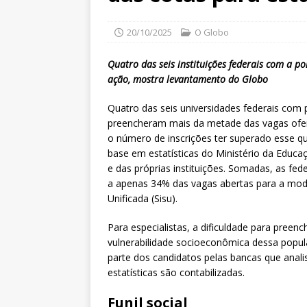
20/10/2025
O Globo
Quatro das seis instituições federais com a p
ação, mostra levantamento do Globo
Quatro das seis universidades federais com p
preencheram mais da metade das vagas ofert
o número de inscrições ter superado esse q
base em estatísticas do Ministério da Educa
e das próprias instituições. Somadas, as fed
a apenas 34% das vagas abertas para a mod
Unificada (Sisu).
Para especialistas, a dificuldade para preen
vulnerabilidade socioeconômica dessa popul
parte dos candidatos pelas bancas que anal
estatísticas são contabilizadas.
Funil social