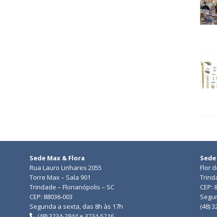
Sede Max & Flora
Sede
Rua Lauro Linhares 2055
Flor 
Torre Max – Sala 901
Trind
Trindade – Florianópolis – SC
CEP: 
CEP: 88036-003
Segun
Segunda a sexta, das 8h às 17h
(48) 
(48) 3234-2844 e 3234-5216