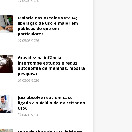
05/08/2026
Maioria das escolas veta IA;
liberação de uso é maior em
públicas do que em
particulares
05/08/2026
Gravidez na infância
interrompe estudos e reduz
autonomia de meninas, mostra
pesquisa
05/08/2026
Juiz absolve réus em caso
ligado a suicídio de ex-reitor da
UFSC
04/08/2026
Feira do Livro da UFSC inicia na