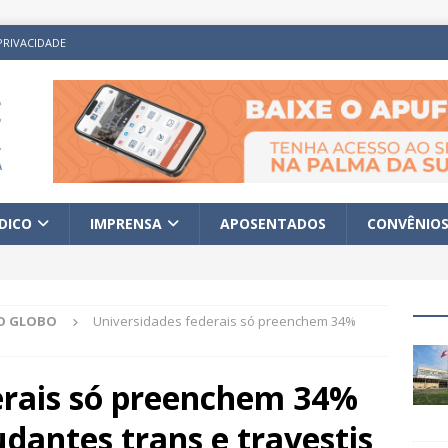
PRIVACIDADE
ÍDICO
IMPRENSA
APOSENTADOS
CONVÊNIO
O GLOBO
Universidades federais só preenchem 34%
erais só preenchem 34%
udantes trans e travestis