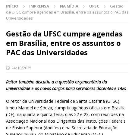
INÍCIO
IMPRENSA
NA MÍDIA
UFSC
Gestão
da UFSC cumpre agendas em Brasília, entre os assuntos o PAC das
Universidades
Gestão da UFSC cumpre agendas
em Brasília, entre os assuntos o
PAC das Universidades
24/10/2025
Reitor também discutiu a a questão orçamentária da
universidade e os novos cargos para servidores docentes e TAEs
O reitor da Universidade Federal de Santa Catarina (UFSC),
Irineu Manoel de Souza, cumpriu agendas oficiais em Brasília
(DF), na quarta e quinta-feira, dias 22 e 23, com reuniões na
Associação Nacional dos Dirigentes das Instituições Federais
de Ensino Superior (Andifes) e na Secretaria de Educação
Superior (SESu), do Ministério da Educação (MEC).