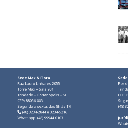
Sede Max & Flora
Sede
Rua Lauro Linhares 2055
Flor 
Torre Max – Sala 901
Trind
Trindade – Florianópolis – SC
CEP: 
CEP: 88036-003
Segun
Segunda a sexta, das 8h às 17h
(48) 
(48) 3234-2844 e 3234-5216
Whatsapp: (48) 99944-0103
Juríd
Whats