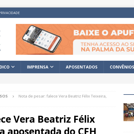
PRIVACIDADE
ÍDICO
IMPRENSA
APOSENTADOS
CONVÊNIO
ISOS
Nota de pesar: falece Vera Beatriz Félix Teixeira,
ce Vera Beatriz Félix
ra aposentada do CFH