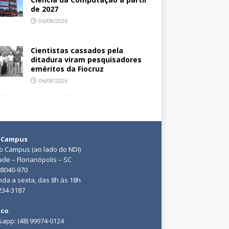
de 2027
06/08/2026
Cientistas cassados pela
ditadura viram pesquisadores
eméritos da Fiocruz
06/08/2026
 Campus
do Campus (ao lado do NDI)
ade – Florianópolis – SC
88040-970
da a sexta, das 8h às 18h
3234-3187
ico
app: (48) 99974-0124