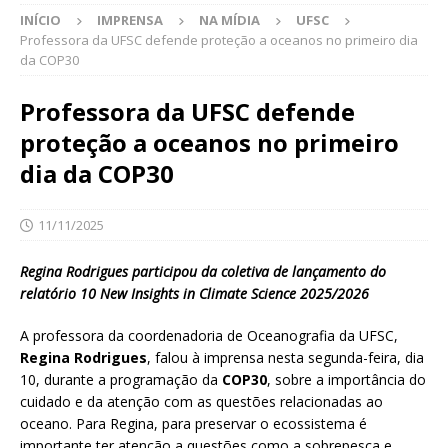
INÍCIO
IMPRENSA
NA MÍDIA
UFSC
Professora da UFSC defende proteção a oceanos no primeiro dia
da COP30
Professora da UFSC defende
proteção a oceanos no primeiro
dia da COP30
11/11/2025
Regina Rodrigues participou da coletiva de lançamento do
relatório 10 New Insights in Climate Science 2025/2026
A professora da coordenadoria de Oceanografia da UFSC,
Regina Rodrigues
, falou à imprensa nesta segunda-feira, dia
10, durante a programação da
COP30
, sobre a importância do
cuidado e da atenção com as questões relacionadas ao
oceano. Para Regina, para preservar o ecossistema é
importante ter atenção a questões como a sobrepesca e