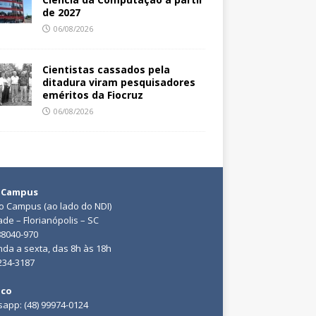
de 2027
06/08/2026
Cientistas cassados pela
ditadura viram pesquisadores
eméritos da Fiocruz
06/08/2026
 Campus
do Campus (ao lado do NDI)
ade – Florianópolis – SC
88040-970
da a sexta, das 8h às 18h
3234-3187
ico
app: (48) 99974-0124