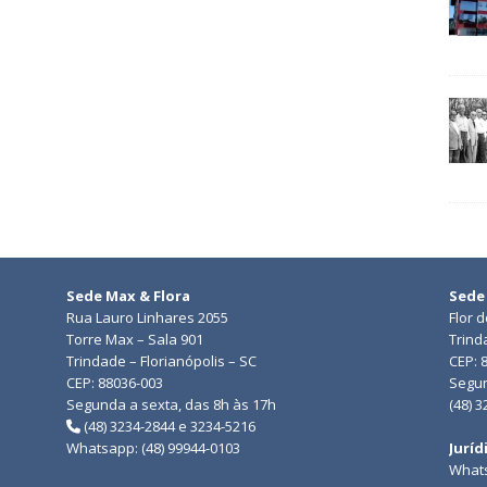
Sede Max & Flora
Sede
Rua Lauro Linhares 2055
Flor 
Torre Max – Sala 901
Trind
Trindade – Florianópolis – SC
CEP: 
CEP: 88036-003
Segun
Segunda a sexta, das 8h às 17h
(48) 
(48) 3234-2844 e 3234-5216
Whatsapp: (48) 99944-0103
Juríd
Whats