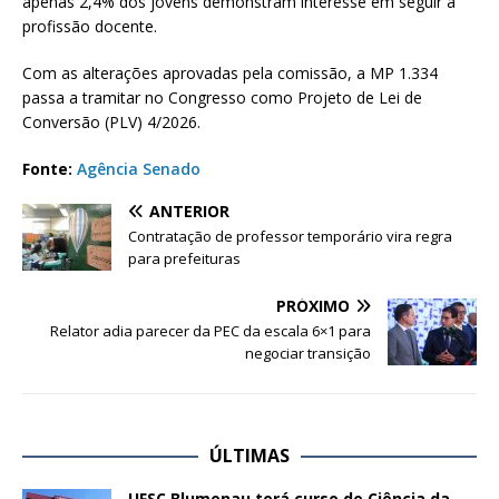
apenas 2,4% dos jovens demonstram interesse em seguir a
profissão docente.
Com as alterações aprovadas pela comissão, a MP 1.334
passa a tramitar no Congresso como Projeto de Lei de
Conversão (PLV) 4/2026.
Fonte:
Agência Senado
ANTERIOR
Contratação de professor temporário vira regra
para prefeituras
PRÓXIMO
Relator adia parecer da PEC da escala 6×1 para
negociar transição
ÚLTIMAS
UFSC Blumenau terá curso de Ciência da