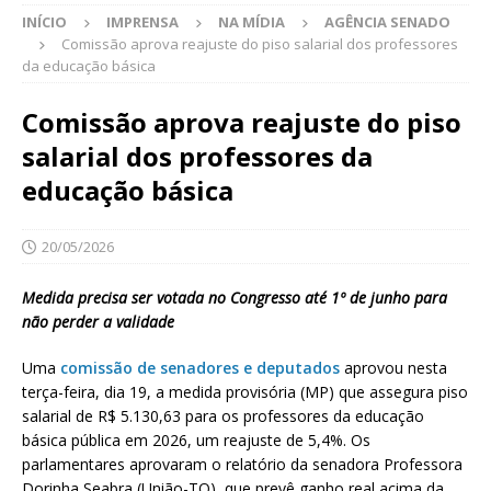
INÍCIO
IMPRENSA
NA MÍDIA
AGÊNCIA SENADO
Comissão aprova reajuste do piso salarial dos professores
da educação básica
Comissão aprova reajuste do piso
salarial dos professores da
educação básica
20/05/2026
Medida precisa ser votada no Congresso até 1º de junho para
não perder a validade
Uma
comissão de senadores e deputados
aprovou nesta
terça-feira, dia 19, a medida provisória (MP) que assegura piso
salarial de R$ 5.130,63 para os professores da educação
básica pública em 2026, um reajuste de 5,4%. Os
parlamentares aprovaram o relatório da senadora Professora
Dorinha Seabra (União-TO), que prevê ganho real acima da