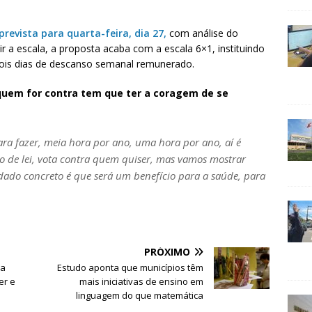
prevista para quarta-feira, dia 27,
com análise do
r a escala, a proposta acaba com a escala 6×1, instituindo
ois dias de descanso semanal remunerado.
 quem for contra tem que ter a coragem de se
ara fazer, meia hora por ano, uma hora por ano, aí é
eto de lei, vota contra quem quiser, mas vamos mostrar
ado concreto é que será um benefício para a saúde, para
PRÓXIMO
ia
Estudo aponta que municípios têm
er e
mais iniciativas de ensino em
linguagem do que matemática