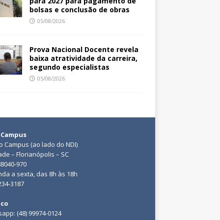
para 2027 para pagamento de
bolsas e conclusão de obras
05/08/2026
Prova Nacional Docente revela
baixa atratividade da carreira,
segundo especialistas
05/08/2026
 Campus
do Campus (ao lado do NDI)
ade – Florianópolis – SC
88040-970
da a sexta, das 8h às 18h
3234-3187
ico
app: (48) 99974-0124