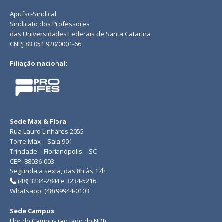
Apufsc-Sindical
Sindicato dos Professores
das Universidades Federais de Santa Catarina
CNPJ 83.051.920/0001-66
Filiação nacional:
Sede Max & Flora
Rua Lauro Linhares 2055
Torre Max – Sala 901
Trindade – Florianópolis – SC
CEP: 88036-003
Segunda a sexta, das 8h às 17h
(48) 3234-2844 e 3234-5216
Whatsapp: (48) 99944-0103
Sede Campus
Flor do Campus (ao lado do NDI)