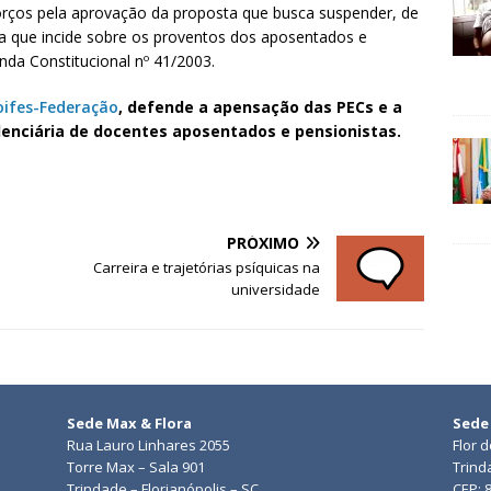
forços pela aprovação da proposta que busca suspender, de
ria que incide sobre os proventos dos aposentados e
nda Constitucional nº 41/2003.
oifes-Federação
, defende a apensação das PECs e a
denciária de docentes aposentados e pensionistas.
PRÓXIMO
Carreira e trajetórias psíquicas na
universidade
Sede Max & Flora
Sede
Rua Lauro Linhares 2055
Flor 
Torre Max – Sala 901
Trind
Trindade – Florianópolis – SC
CEP: 