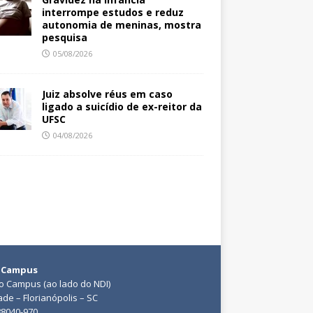
interrompe estudos e reduz
autonomia de meninas, mostra
pesquisa
05/08/2026
Juiz absolve réus em caso
ligado a suicídio de ex-reitor da
UFSC
04/08/2026
 Campus
do Campus (ao lado do NDI)
ade – Florianópolis – SC
88040-970