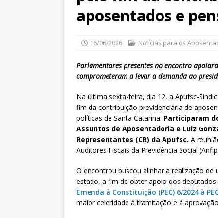
aposentados e pen
16/06/2026
Notícias para os Aposenta
Parlamentares presentes no encontro apoiar
comprometeram a levar a demanda ao presid
Na última sexta-feira, dia 12, a Apufsc-Sind
fim da contribuição previdenciária de aposen
políticas de Santa Catarina.
Participaram do
Assuntos de Aposentadoria e Luiz Gon
Representantes (CR) da Apufsc.
A reuniã
Auditores Fiscais da Previdência Social (Anfip
O encontrou buscou alinhar a realização de
estado, a fim de obter apoio dos deputados 
Emenda à Constituição (PEC) 6/2024 à PE
maior celeridade à tramitação e à aprovaçã