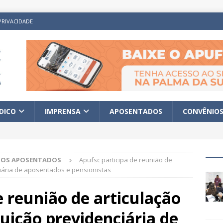
PRIVACIDADE
ÍDICO
IMPRENSA
APOSENTADOS
CONVÊNIO
A OS APOSENTADOS
Apufsc participa de reunião de
ciária de aposentados e pensionistas
e reunião de articulação
buição previdenciária de