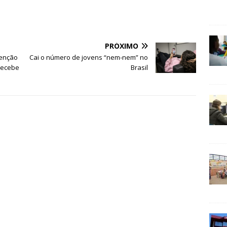
PRÓXIMO
venção
Cai o número de jovens “nem-nem” no
recebe
Brasil