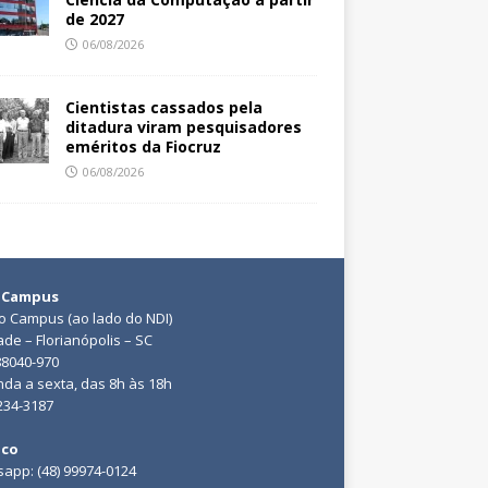
de 2027
06/08/2026
Cientistas cassados pela
ditadura viram pesquisadores
eméritos da Fiocruz
06/08/2026
 Campus
do Campus (ao lado do NDI)
ade – Florianópolis – SC
88040-970
da a sexta, das 8h às 18h
3234-3187
ico
app: (48) 99974-0124