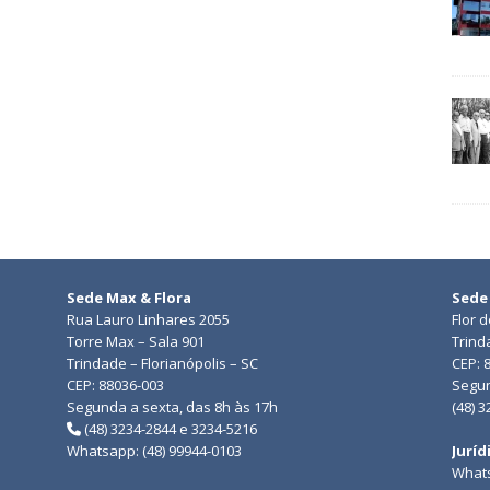
Sede Max & Flora
Sede
Rua Lauro Linhares 2055
Flor 
Torre Max – Sala 901
Trind
Trindade – Florianópolis – SC
CEP: 
CEP: 88036-003
Segun
Segunda a sexta, das 8h às 17h
(48) 
(48) 3234-2844 e 3234-5216
Whatsapp: (48) 99944-0103
Juríd
Whats