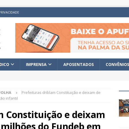
PRIVACIDADE
ÍDICO
IMPRENSA
APOSENTADOS
CONVÊNIO
FOLHA
Prefeituras driblam Constituição e deixam de
o infantil
m Constituição e deixam
6 milhões do Fundeb em