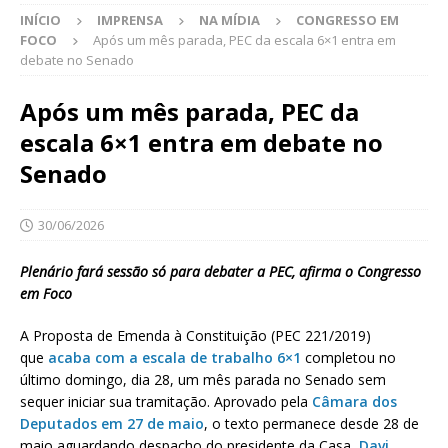
INÍCIO
IMPRENSA
NA MÍDIA
CONGRESSO EM
FOCO
Após um mês parada, PEC da escala 6×1 entra em
debate no Senado
Após um mês parada, PEC da
escala 6×1 entra em debate no
Senado
30/06/2026
Plenário fará sessão só para debater a PEC, afirma o Congresso
em Foco
A Proposta de Emenda à Constituição (PEC 221/2019)
que
acaba com a escala de trabalho 6×1
completou no
último domingo, dia 28, um mês parada no Senado sem
sequer iniciar sua tramitação. Aprovado pela
Câmara dos
Deputados em 27 de maio
, o texto permanece desde 28 de
maio aguardando despacho do presidente da Casa,
Davi