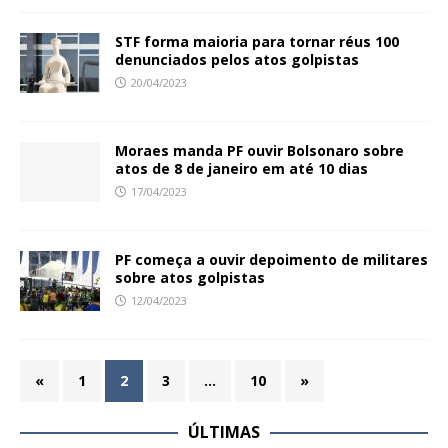
STF forma maioria para tornar réus 100
denunciados pelos atos golpistas
20/04/2023
Moraes manda PF ouvir Bolsonaro sobre
atos de 8 de janeiro em até 10 dias
17/04/2023
PF começa a ouvir depoimento de militares
sobre atos golpistas
12/04/2023
«
1
2
3
…
10
»
ÚLTIMAS