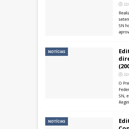
22
Reali
setem
SN ho
aprov
Edi
NOTÍCIAS
dir
(20
22
O Pre
Feder
SN, e
Regi
Edi
NOTÍCIAS
Con