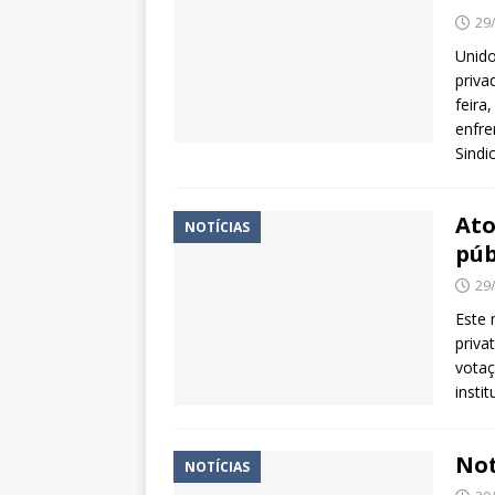
29
Unido
priva
feira
enfre
Sindi
Ato
NOTÍCIAS
púb
29
Este 
priva
votaç
insti
Not
NOTÍCIAS