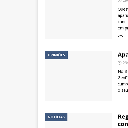
29
Quest
apari
candi
em pr
[…]
Apa
OPINIÕES
29
No Bo
Geni”
cumpr
o seu
Reg
NOTÍCIAS
con