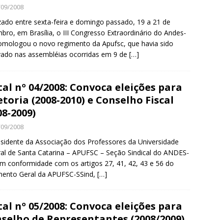
/09/2008
zado entre sexta-feira e domingo passado, 19 a 21 de
bro, em Brasília, o III Congresso Extraordinário do Andes-
mologou o novo regimento da Apufsc, que havia sido
ado nas assembléias ocorridas em 9 de
[…]
tal nº 04/2008: Convoca eleições para
etoria (2008-2010) e Conselho Fiscal
08-2009)
/09/2008
sidente da Associação dos Professores da Universidade
al de Santa Catarina – APUFSC – Seção Sindical do ANDES-
m conformidade com os artigos 27, 41, 42, 43 e 56 do
mento Geral da APUFSC-SSind,
[…]
tal nº 05/2008: Convoca eleições para
selho de Representantes (2008/2009)