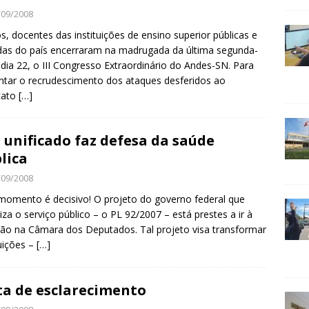
/09/2008
s, docentes das instituições de ensino superior públicas e
das do país encerraram na madrugada da última segunda-
, dia 22, o III Congresso Extraordinário do Andes-SN. Para
ntar o recrudescimento dos ataques desferidos ao
cato
[…]
 unificado faz defesa da saúde
lica
/09/2008
momento é decisivo! O projeto do governo federal que
tiza o serviço público – o PL 92/2007 – está prestes a ir à
ão na Câmara dos Deputados. Tal projeto visa transformar
tuições –
[…]
a de esclarecimento