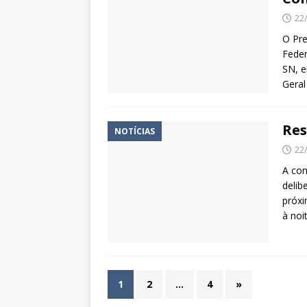
22
O Pre
Feder
SN, e
Geral
Res
NOTÍCIAS
22
A con
delib
próxi
à noi
1
2
…
4
»