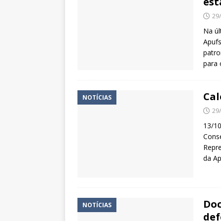
est
29
Na úl
Apufs
patro
para 
Cal
NOTÍCIAS
29
13/10
Conse
Repre
da Ap
Doc
NOTÍCIAS
def