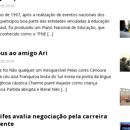
/05/2010
o de 1997, após a realização de eventos nacionais dos
 participou boa parte das entidades vinculadas à educação
asil, foi produzido um Plano Nacional de Educação, que
u conhecido como o “PNE
[…]
us ao amigo Ari
/05/2010
 foi Não qualquer um Inesquecível Pelas cores Cenoura
a céu azul Franqueza bruta do Sul Ironia na ponta da língua
igência cáustica Charme pueril Viajaste como criança
ssa Partida abrupta e literal Não
[…]
ifes avalia negociação pela carreira
ente