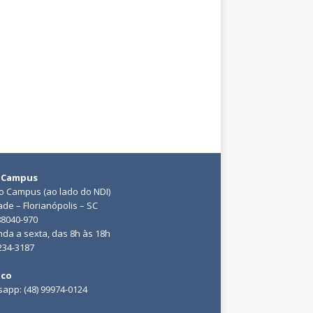
 Campus
do Campus (ao lado do NDI)
ade – Florianópolis – SC
88040-970
da a sexta, das 8h às 18h
3234-3187
ico
app: (48) 99974-0124