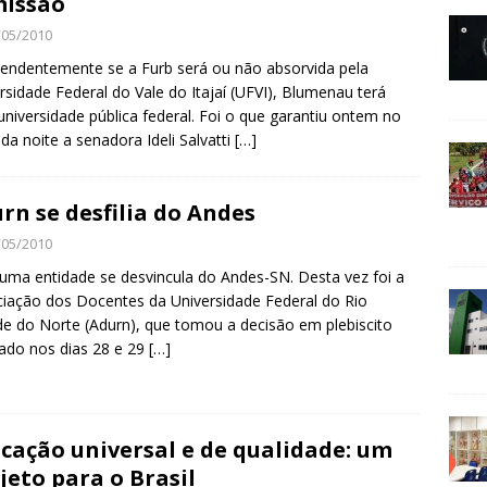
issão
/05/2010
endentemente se a Furb será ou não absorvida pela
rsidade Federal do Vale do Itajaí (UFVI), Blumenau terá
niversidade pública federal. Foi o que garantiu ontem no
o da noite a senadora Ideli Salvatti
[…]
rn se desfilia do Andes
/05/2010
uma entidade se desvincula do Andes-SN. Desta vez foi a
iação dos Docentes da Universidade Federal do Rio
e do Norte (Adurn), que tomou a decisão em plebiscito
zado nos dias 28 e 29
[…]
cação universal e de qualidade: um
jeto para o Brasil