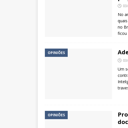
03
No an
quais
no Br
fico
Ade
OPINIÕES
03
Um se
contr
Intel
trave
Pro
OPINIÕES
doc