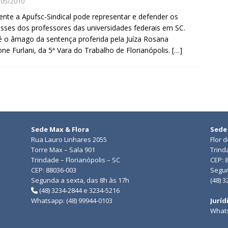
/05/2010
te a Apufsc-Sindical pode representar e defender os
esses dos professores das universidades federais em SC.
é o âmago da sentença proferida pela Juíza Rosana
one Furlani, da 5ª Vara do Trabalho de Florianópolis.
[…]
Sede Max & Flora
Sede
Rua Lauro Linhares 2055
Flor 
Torre Max – Sala 901
Trind
Trindade – Florianópolis – SC
CEP: 
CEP: 88036-003
Segun
Segunda a sexta, das 8h às 17h
(48) 
(48) 3234-2844 e 3234-5216
Whatsapp: (48) 99944-0103
Juríd
Whats