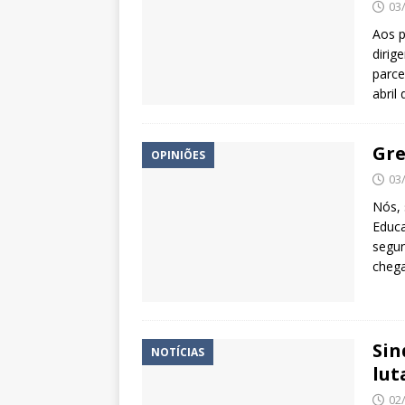
03
Aos p
dirig
parce
abril
Gre
OPINIÕES
03
Nós, 
Educa
segun
chega
Sin
NOTÍCIAS
lut
02