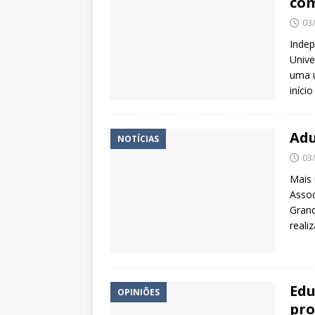
com
03
Indep
Unive
uma u
iníci
Adu
NOTÍCIAS
03
Mais 
Assoc
Grand
reali
Edu
OPINIÕES
pro