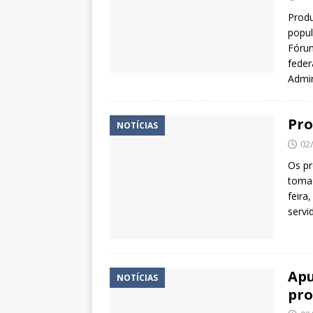
Produ
popul
Fóru
feder
Admin
Pro
NOTÍCIAS
02
Os pr
tomad
feira
servi
Apu
NOTÍCIAS
pro