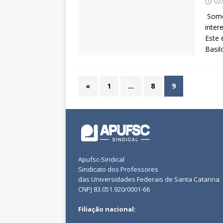
02
Somen
inter
Este 
Basil
«
1
…
8
9
Apufsc-Sindical
Sindicato dos Professores
das Universidades Federais de Santa Catarina
CNPJ 83.051.920/0001-66
Filiação nacional: