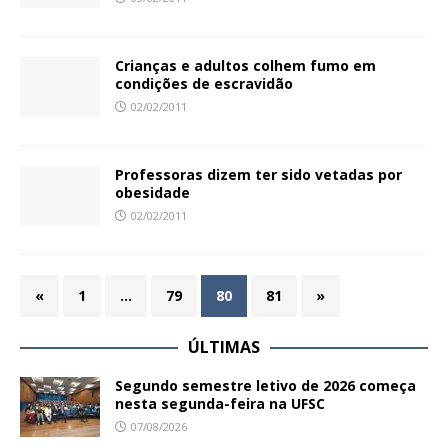
Crianças e adultos colhem fumo em
condições de escravidão
02/02/2011
Professoras dizem ter sido vetadas por
obesidade
02/02/2011
«
1
…
79
80
81
»
ÚLTIMAS
Segundo semestre letivo de 2026 começa
nesta segunda-feira na UFSC
07/08/2026