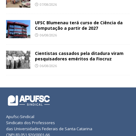
07/08/2026
UFSC Blumenau terá curso de Ciência da
Computação a partir de 2027
06/08/2026
Cientistas cassados pela ditadura viram
pesquisadores eméritos da Fiocruz
06/08/2026
Apufsc-Sindical
Sindicato dos Professores
das Universidades Federais de Santa Catarina
CNPJ 83.051.920/0001-66