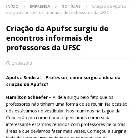
INÍCIO
IMPRENSA
NOTÍCIAS
Criação da Apufsc
surgiu de encontros informais de professores da UFSC
Criação da Apufsc surgiu de
encontros informais de
professores da UFSC
27/06/2013
Apufsc-Sindical – Professor, como surgiu a ideia da
criação da Apufsc?
Hamilton Schaefer –
A ideia surgiu pelo fato que os
professores não tinham uma forma de se reunir. Na ocasião,
nós estávamos no vestibular. Nos reunimos na Lagoa da
Conceição pra comemorar, e pensamos como seria
interessante estarmos reunidos com professores de outras
áreas e que devíamos fazer mais vezes. Começou a surgir a
ideia de termos uma entidade que congregasse os