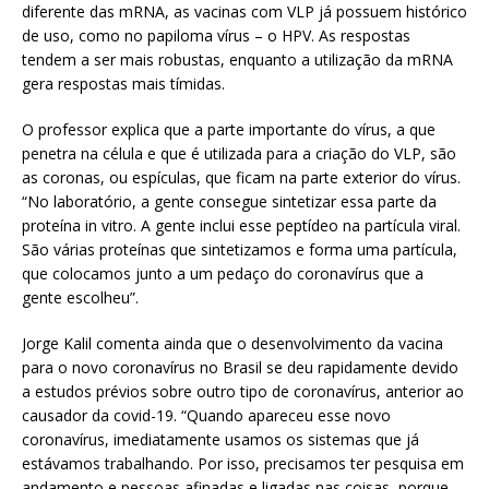
diferente das mRNA, as vacinas com VLP já possuem histórico
de uso, como no papiloma vírus – o HPV. As respostas
tendem a ser mais robustas, enquanto a utilização da mRNA
gera respostas mais tímidas.
O professor explica que a parte importante do vírus, a que
penetra na célula e que é utilizada para a criação do VLP, são
as coronas, ou espículas, que ficam na parte exterior do vírus.
“No laboratório, a gente consegue sintetizar essa parte da
proteína in vitro. A gente inclui esse peptídeo na partícula viral.
São várias proteínas que sintetizamos e forma uma partícula,
que colocamos junto a um pedaço do coronavírus que a
gente escolheu”.
Jorge Kalil comenta ainda que o desenvolvimento da vacina
para o novo coronavírus no Brasil se deu rapidamente devido
a estudos prévios sobre outro tipo de coronavírus, anterior ao
causador da covid-19. “Quando apareceu esse novo
coronavírus, imediatamente usamos os sistemas que já
estávamos trabalhando. Por isso, precisamos ter pesquisa em
andamento e pessoas afinadas e ligadas nas coisas, porque,