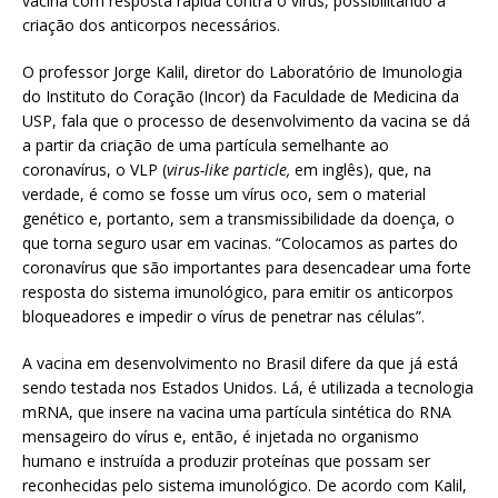
vacina com resposta rápida contra o vírus, possibilitando a
criação dos anticorpos necessários.
O professor Jorge Kalil, diretor do Laboratório de Imunologia
do Instituto do Coração (Incor) da Faculdade de Medicina da
USP, fala que o processo de desenvolvimento da vacina se dá
a partir da criação de uma partícula semelhante ao
coronavírus, o VLP (
virus-like particle,
em inglês), que, na
verdade, é como se fosse um vírus oco, sem o material
genético e, portanto, sem a transmissibilidade da doença, o
que torna seguro usar em vacinas. “Colocamos as partes do
coronavírus que são importantes para desencadear uma forte
resposta do sistema imunológico, para emitir os anticorpos
bloqueadores e impedir o vírus de penetrar nas células”.
A vacina em desenvolvimento no Brasil difere da que já está
sendo testada nos Estados Unidos. Lá, é utilizada a tecnologia
mRNA, que insere na vacina uma partícula sintética do RNA
mensageiro do vírus e, então, é injetada no organismo
humano e instruída a produzir proteínas que possam ser
reconhecidas pelo sistema imunológico. De acordo com Kalil,