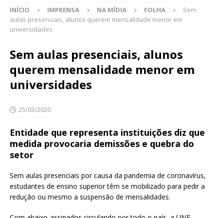
INÍCIO
IMPRENSA
NA MÍDIA
FOLHA
Sem
aulas presenciais, alunos querem mensalidade menor em
universidades
Sem aulas presenciais, alunos
querem mensalidade menor em
universidades
25/03/2020
Entidade que representa instituições diz que
medida provocaria demissões e quebra do
setor
Sem aulas presenciais por causa da pandemia de coronavírus,
estudantes de ensino superior têm se mobilizado para pedir a
redução ou mesmo a suspensão de mensalidades.
Com abaixo-assinados circulando por todo o país, a UNE