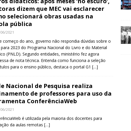
ros didáticos: após meses ‘no escuro’,
toras dizem que MEC vai esclarecer
o selecionará obras usadas na
ola pública
/06/2021
 começo do ano, governo não respondia dúvidas sobre o
l para 2023 do Programa Nacional do Livro e do Material
ico (PNLD). Segundo entidades, ministério fez agora
ssa de nota técnica. Entenda como funciona a seleção
ítulos para o ensino público, destaca o portal G1
[…]
e Nacional de Pesquisa realiza
inamento de professores para uso da
ramenta ConferênciaWeb
/06/2021
rênciaWeb é utilizada pela maioria dos docentes para
zação da aulas remotas
[…]