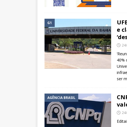
UFB
G1
e c
‘de
24
‘Reun
40% o
Unive
infra
ser m
CNP
AGÊNCIA BRASIL
val
24
Edita