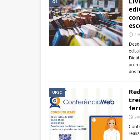
Liv
G1
edi
com
esc
24
Desde
edita
Didát
prome
dos t
Red
UFSC
tre
fer
24
Confe
reali