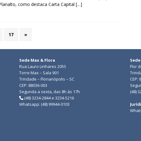
Planalto, como destaca Carta Capital
[…]
17
»
Sede Max & Flora
Sede
Rua Lauro Linhares 2055
Flor 
Torre Max – Sala 901
Trind
Trindade – Florianópolis – SC
CEP: 
CEP: 88036-003
Segun
Segunda a sexta, das 8h às 17h
(48) 
(48) 3234-2844 e 3234-5216
Whatsapp: (48) 99944-0103
Juríd
Whats