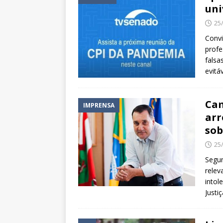
uni
25
Convi
profe
falsa
evitá
Cam
IMPRENSA
arr
sob
25
Segun
relev
intol
Justiç