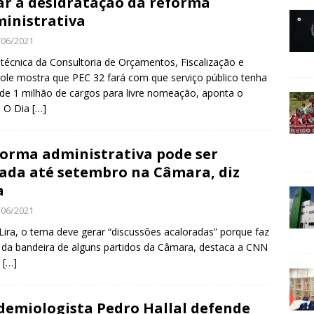
ar à desidratação da reforma
inistrativa
/06/2021
técnica da Consultoria de Orçamentos, Fiscalização e
ole mostra que PEC 32 fará com que serviço público tenha
de 1 milhão de cargos para livre nomeação, aponta o
l O Dia
[…]
orma administrativa pode ser
ada até setembro na Câmara, diz
a
/06/2021
Lira, o tema deve gerar “discussões acaloradas” porque faz
 da bandeira de alguns partidos da Câmara, destaca a CNN
l
[…]
demiologista Pedro Hallal defende