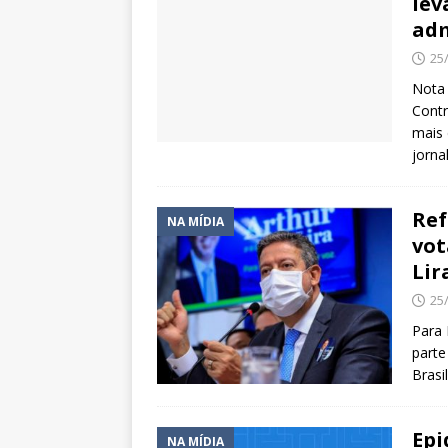
lev
adm
25
Nota 
Contr
mais 
jorna
Ref
NA MÍDIA
vot
Lir
25
Para 
parte
Brasi
Epi
NA MÍDIA