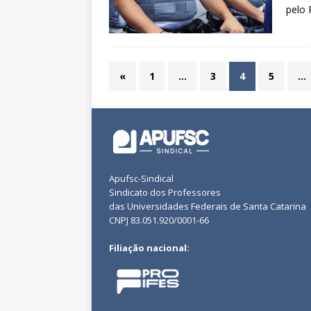
pelo 
«
1
…
3
4
5
…
Apufsc-Sindical
Sindicato dos Professores
das Universidades Federais de Santa Catarina
CNPJ 83.051.920/0001-66
Filiação nacional: