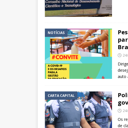
Pes
NOTÍCIAS
par
Bra
24
Dirig
desej
auto
Pol
CARTA CAPITAL
gov
24
Os re
de cl