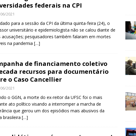
versidades federais na CPI
/06/2021
dado para a sessão da CPI da última quinta-feira (24), o
ssor universitário e epidemiologista não se calou diante de
s acusações; pesquisadores também falaram em mortes
veis na pandemia
[…]
panha de financiamento coletivo
ecada recursos para documentário
re o Caso Cancellier
/06/2021
do o GGN, a morte do ex-reitor da UFSC foi o mais
ante ato político visando a interromper a marcha de
erância que gerou um dos episódios mais abusivos da
a brasileira
[…]