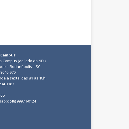
 Campus
do Campus (ao lado do NDI)
ade – Florianópolis – SC
88040-970
da a sexta, das 8h às 18h
3234-3187
ico
app: (48) 99974-0124