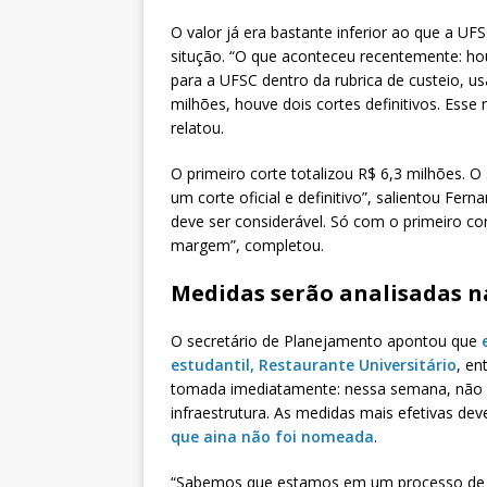
O valor já era bastante inferior ao que a U
situção. “O que aconteceu recentemente: h
para a UFSC dentro da rubrica de custeio, u
milhões, houve dois cortes definitivos. Ess
relatou.
O primeiro corte totalizou R$ 6,3 milhões.
um corte oficial e definitivo”, salientou Fe
deve ser considerável. Só com o primeiro cort
margem”, completou.
Medidas serão analisadas 
O secretário de Planejamento apontou que
estudantil, Restaurante Universitário
, en
tomada imediatamente: nessa semana, não 
infraestrutura. As medidas mais efetivas de
que aina não foi nomeada
.
“Sabemos que estamos em um processo de tr