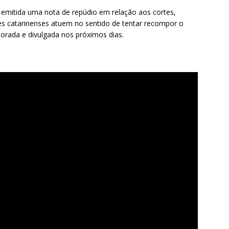
mitida uma nota de repúdio em relação aos cortes,
res catarinenses atuem no sentido de tentar recompor o
orada e divulgada nos próximos dias.