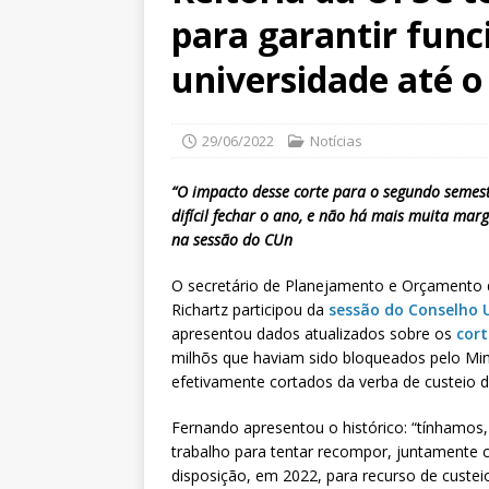
para garantir fun
universidade até o
29/06/2022
Notícias
“O impacto desse corte para o segundo semestr
difícil fechar o ano, e não há mais muita mar
na sessão do CUn
O secretário de Planejamento e Orçamento d
Richartz participou da
sessão do Conselho U
apresentou dados atualizados sobre os
cort
milhõs que haviam sido bloqueados pelo Min
efetivamente cortados da verba de custeio
Fernando apresentou o histórico: “tínhamos
trabalho para tentar recompor, juntamente 
disposição, em 2022, para recurso de custeio