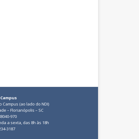
 Campus
do Campus (ao lado do NDI)
ade – Florianópolis – SC
88040-970
da a sexta, das 8h às 18h
3234-3187