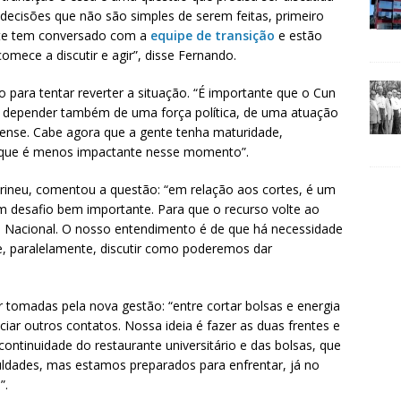
decisões que não são simples de serem feitas, primeiro
ente tem conversado com a
equipe de transição
e estão
mece a discutir e agir”, disse Fernando.
para tentar reverter a situação. “É importante que o Cun
i depender também de uma força política, de uma atuação
nense. Cabe agora que a gente tenha maturidade,
o que é menos impactante nesse momento”.
 Irineu, comentou a questão: “em relação aos cortes, é um
m desafio bem importante. Para que o recurso volte ao
 Nacional. O nosso entendimento é de que há necessidade
, paralelamente, discutir como poderemos dar
 tomadas pela nova gestão: “entre cortar bolsas e energia
iar outros contatos. Nossa ideia é fazer as duas frentes e
ontinuidade do restaurante universitário e das bolsas, que
uldades, mas estamos preparados para enfrentar, já no
”.