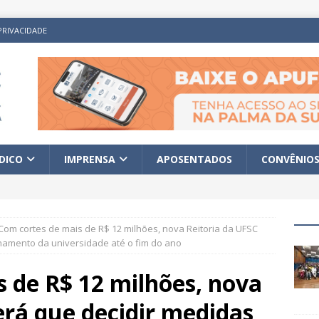
PRIVACIDADE
ÍDICO
IMPRENSA
APOSENTADOS
CONVÊNIO
Com cortes de mais de R$ 12 milhões, nova Reitoria da UFSC
onamento da universidade até o fim do ano
 de R$ 12 milhões, nova
erá que decidir medidas