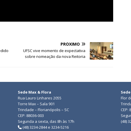
PRÓXIMO
edido
UFSC vive momento de expectativa
sobre nomeação da nova Reitoria
Sede Max & Flora
Sede
Rua Lauro Linhares 2055
Flor 
Torre Max – Sala 901
Trind
Trindade – Florianópolis – SC
CEP: 
CEP: 88036-003
Segun
Segunda a sexta, das 8h às 17h
(48) 
(48) 3234-2844 e 3234-5216