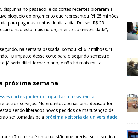
FSC dispunha no passado, e os cortes recentes pioraram a
ouve bloqueio do orçamento que representou R$ 25 milhões
sada para pagar as contas do dia a dia. Desses R$ 25
e recurso não está mais no orçamento da universidade”,
 O segundo, na semana passada, somou R$ 6,2 milhões. “É
rnando. “O impacto desse corte para o segundo semestre
e já seria difícil fechar o ano, e não há mais muita
na próxima semana
esses cortes poderão impactar a assistência
tre outros serviços. No entanto, apenas uma decisão foi
estão sendo liberados novos pedidos de manutenção de
verão ser tomadas pela
próxima Reitoria da universidade,
ansição e essa é uma questão que precisa ser discutida