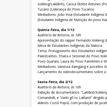
Xokleng/Laklãnõ), Cacica Elizete Antunes (P
Tucano (Liderança do Povo Tucano)
Mediadores: João Voia (Estudante Indígena d
(Estudante Indígena de Nutrição do povo Ka
Quinta-feira, dia 1/12
Auditório da Reitoria, às 18h
Apresentação do rapper Fernando Xokleng (E
Mesa de Estudantes Indígenas da Maloca
Tema: Protagonismo dos Estudantes indíge
Palestrantes: Thaira e Simoniel do Povo Xo
Povo Guarani, Laura do Povo Parintintin e Ma
Mediadores: Vanessa Kaingang e Juscelino X
Lançamento do videodocumentário sobre a
Sexta-feira, dia 2/12
Auditório da Reitoria, às 10h
Exibição de documentários: “Laklãnõ/Xokleng
Comandolli, e “Vanh gõ to Laklanõ” dirigido 
alderes Coctá Priprá, com produção de Jucel