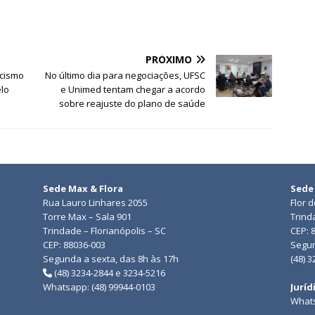
PRÓXIMO
acismo
No último dia para negociações, UFSC
lo
e Unimed tentam chegar a acordo
sobre reajuste do plano de saúde
Sede Max & Flora
Sede
Rua Lauro Linhares 2055
Flor 
Torre Max – Sala 901
Trind
Trindade – Florianópolis – SC
CEP: 
CEP: 88036-003
Segun
Segunda a sexta, das 8h às 17h
(48) 
(48) 3234-2844 e 3234-5216
Whatsapp: (48) 99944-0103
Juríd
Whats