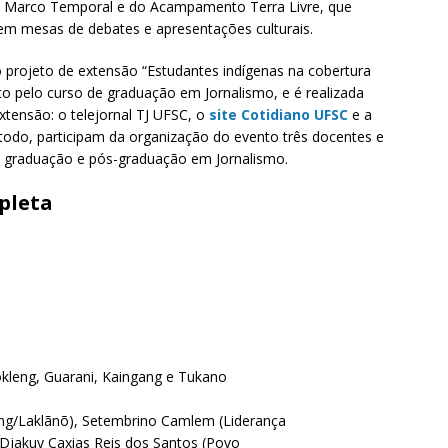
 o Marco Temporal e do Acampamento Terra Livre, que
 em mesas de debates e apresentações culturais.
projeto de extensão “Estudantes indígenas na cobertura
o pelo curso de graduação em Jornalismo, e é realizada
xtensão: o telejornal TJ UFSC, o
site Cotidiano
UFSC
e a
o todo, participam da organização do evento três docentes e
da graduação e pós-graduação em Jornalismo.
pleta
kleng, Guarani, Kaingang e Tukano
s
kleng/Laklãnõ), Setembrino Camlem (Liderança
 Djakuy Caxias Reis dos Santos (Povo