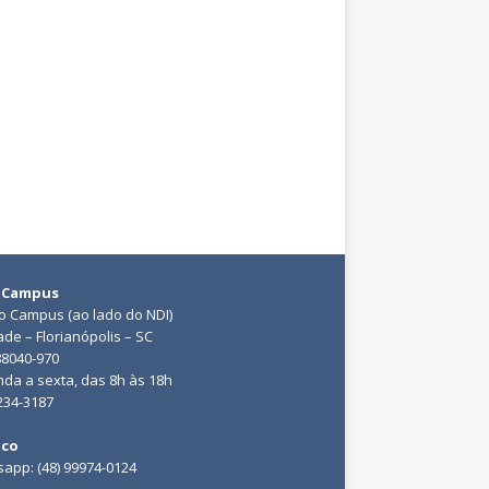
 Campus
do Campus (ao lado do NDI)
ade – Florianópolis – SC
88040-970
da a sexta, das 8h às 18h
3234-3187
ico
app: (48) 99974-0124