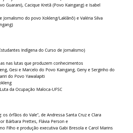
ovo Guarani), Cacique Kretã (Povo Kaingang) e Isabel
e Jornalismo do povo Xokleng/Laklãnõ) e Valéria Silva
ingang)
studantes Indígena do Curso de Jornalismo)
nas nas lutas que produzem conhecimentos
kleng, Gesi e Marcelo do Povo Kaingang, Geny e Serginho do
riri do Povo Yawalapiti
okleng
 Luta da Ocupação Maloca-UFSC
: os órfãos do Vale”, de Andressa Santa Cruz e Clara
por Bárbara Prettes, Flávia Person e
ino Filho e produção executiva Gabi Bresola e Carol Marins