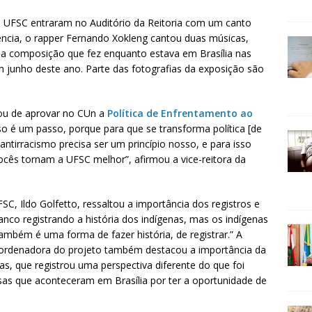
 UFSC entraram no Auditório da Reitoria com um canto
ncia, o rapper Fernando Xokleng cantou duas músicas,
 uma composição que fez enquanto estava em Brasília nas
junho deste ano. Parte das fotografias da exposição são
bou de aprovar no CUn a
Política de Enfrentamento ao
so é um passo, porque para que se transforma política [de
antirracismo precisa ser um princípio nosso, e para isso
ocês tornam a UFSC melhor”, afirmou a vice-reitora da
C, Ildo Golfetto, ressaltou a importância dos registros e
nco registrando a história dos indígenas, mas os indígenas
também é uma forma de fazer história, de registrar.” A
coordenadora do projeto também destacou a importância da
nas, que registrou uma perspectiva diferente do que foi
sas que aconteceram em Brasília por ter a oportunidade de