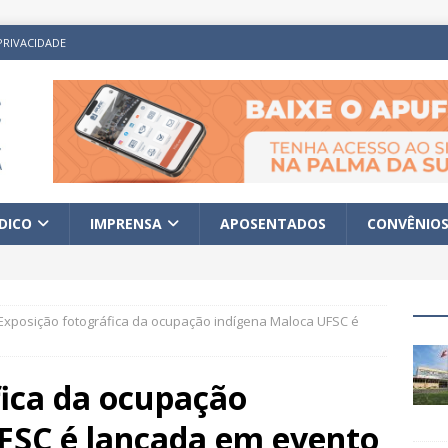
PRIVACIDADE
ÍDICO
IMPRENSA
APOSENTADOS
CONVÊNIO
Exposição fotográfica da ocupação indígena Maloca UFSC é
fica da ocupação
FSC é lançada em evento