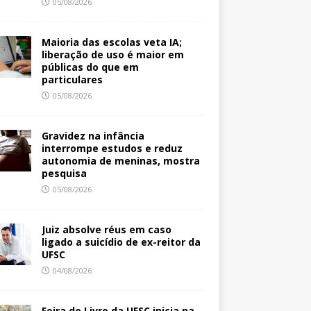
05/08/2026
Maioria das escolas veta IA;
liberação de uso é maior em
públicas do que em
particulares
05/08/2026
Gravidez na infância
interrompe estudos e reduz
autonomia de meninas, mostra
pesquisa
05/08/2026
Juiz absolve réus em caso
ligado a suicídio de ex-reitor da
UFSC
04/08/2026
Feira do Livro da UFSC inicia na