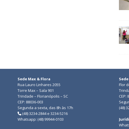
Sede Max & Flora
Sede
Rua Lauro Linhares 2055
Flor 
Torre Max – Sala 901
Trind
Trindade – Florianópolis – SC
CEP: 
CEP: 88036-003
Segun
Segunda a sexta, das 8h às 17h
(48) 
(48) 3234-2844 e 3234-5216
Whatsapp: (48) 99944-0103
Juríd
Whats