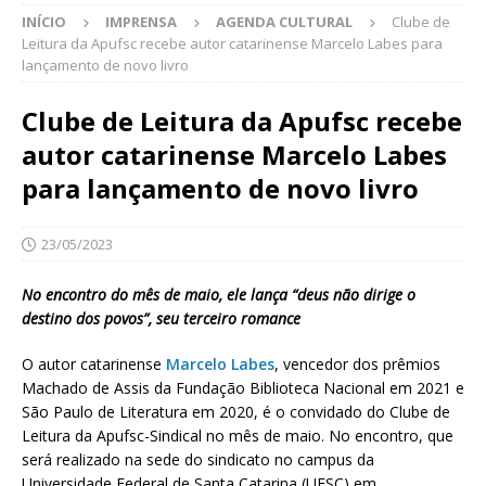
INÍCIO
IMPRENSA
AGENDA CULTURAL
Clube de
Leitura da Apufsc recebe autor catarinense Marcelo Labes para
lançamento de novo livro
Clube de Leitura da Apufsc recebe
autor catarinense Marcelo Labes
para lançamento de novo livro
23/05/2023
No encontro do mês de maio, ele lança “deus não dirige o
destino dos povos”, seu terceiro romance
O autor catarinense
Marcelo Labes
, vencedor dos prêmios
Machado de Assis da Fundação Biblioteca Nacional em 2021 e
São Paulo de Literatura em 2020, é o convidado do Clube de
Leitura da Apufsc-Sindical no mês de maio. No encontro, que
será realizado na sede do sindicato no campus da
Universidade Federal de Santa Catarina (UFSC) em