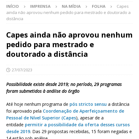
INÍCIO
IMPRENSA
NA MÍDIA
FOLHA
Capes
ainda não aprovou nenhum pedido para mestrado e doutorado a
distância
Capes ainda não aprovou nenhum
pedido para mestrado e
doutorado a distância
27/07/2023
Possibilidade existe desde 2019; no período, 29 programas
foram submetidos à análise do órgão
Até hoje nenhum programa de
pós stricto sensu
a distância
foi aprovado pela
Coordenação de Aperfeiçoamento de
Pessoal de Nível Superior (
Capes
)
,
apesar de a
entidade
permitir a possibilidade da oferta desses cursos
desde 2019
. Das 29 propostas recebidas, 15 foram negadas e
14 estão sob análise.