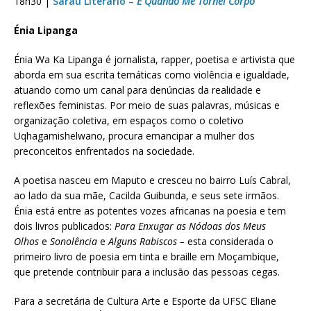
18h30 |
Sarau Literário –
E Quando Me Tornei Corpo
Énia Lipanga
Énia Wa Ka Lipanga é jornalista, rapper, poetisa e artivista que
aborda em sua escrita temáticas como violência e igualdade,
atuando como um canal para denúncias da realidade e
reflexões feministas. Por meio de suas palavras, músicas e
organização coletiva, em espaços como o coletivo
Uqhagamishelwano, procura emancipar a mulher dos
preconceitos enfrentados na sociedade.
A poetisa nasceu em Maputo e cresceu no bairro Luís Cabral,
ao lado da sua mãe, Cacilda Guibunda, e seus sete irmãos.
Énia está entre as potentes vozes africanas na poesia e tem
dois livros publicados:
Para Enxugar as Nódoas dos Meus
Olhos
e
Sonolência
e
Alguns Rabiscos –
esta considerada o
primeiro livro de poesia em tinta e braille em Moçambique,
que pretende contribuir para a inclusão das pessoas cegas.
Para a secretária de Cultura Arte e Esporte da UFSC Eliane