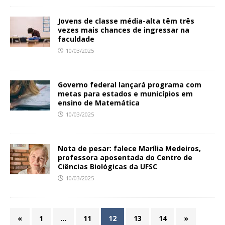
Jovens de classe média-alta têm três
vezes mais chances de ingressar na
faculdade
10/03/2025
Governo federal lançará programa com
metas para estados e municípios em
ensino de Matemática
10/03/2025
Nota de pesar: falece Marília Medeiros,
professora aposentada do Centro de
Ciências Biológicas da UFSC
10/03/2025
«
1
…
11
12
13
14
»