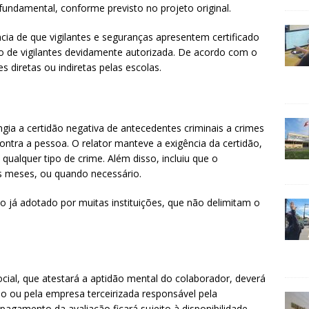
fundamental, conforme previsto no projeto original.
ência de que vigilantes e seguranças apresentem certificado
 de vigilantes devidamente autorizada. De acordo com o
s diretas ou indiretas pelas escolas.
ingia a certidão negativa de antecedentes criminais a crimes
ntra a pessoa. O relator manteve a exigência da certidão,
ualquer tipo de crime. Além disso, incluiu que o
is meses, ou quando necessário.
o já adotado por muitas instituições, que não delimitam o
cial, que atestará a aptidão mental do colaborador, deverá
ino ou pela empresa terceirizada responsável pela
pagamento da avaliação ficará sujeito à disponibilidade