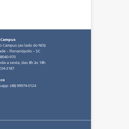
 Campus
do Campus (ao lado do NDI)
ade – Florianópolis – SC
88040-970
da a sexta, das 8h às 18h
3234-3187
ico
app: (48) 99974-0124