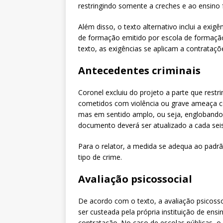
restringindo somente a creches e ao ensino 
Além disso, o texto alternativo inclui a exig
de formação emitido por escola de formação
texto, as exigências se aplicam a contrataçõe
Antecedentes criminais
Coronel excluiu do projeto a parte que restr
cometidos com violência ou grave ameaça co
mas em sentido amplo, ou seja, englobando q
documento deverá ser atualizado a cada se
Para o relator, a medida se adequa ao padrã
tipo de crime.
Avaliação psicossocial
De acordo com o texto, a avaliação psicosso
ser custeada pela própria instituição de ens
contratação. No caso de escolas públicas, o 