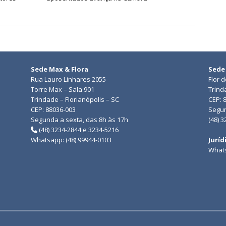
Sede Max & Flora
Sede
Rua Lauro Linhares 2055
Flor 
Torre Max – Sala 901
Trind
Trindade – Florianópolis – SC
CEP: 
CEP: 88036-003
Segun
Segunda a sexta, das 8h às 17h
(48) 
(48) 3234-2844 e 3234-5216
Whatsapp: (48) 99944-0103
Juríd
Whats